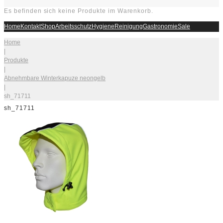
Es befinden sich keine Produkte im Warenkorb.
Home
Kontakt
Shop
Arbeitsschutz
Hygiene
Reinigung
Gastronomie
Sale
Home
|
Produkte
|
Abnehmbare Winterkapuze neongelb
|
sh_71711
sh_71711