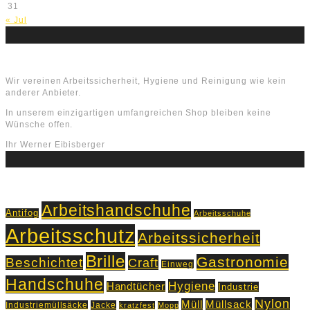
31
« Jul
Über uns
Wir vereinen Arbeitssicherheit, Hygiene und Reinigung wie kein
anderer Anbieter.
In unserem einzigartigen umfangreichen Shop bleiben keine
Wünsche offen.
Ihr Werner Eibisberger
Schlagworte
Arbeitshandschuhe
Antifog
Arbeitsschuhe
Arbeitsschutz
Arbeitssicherheit
Brille
Gastronomie
Beschichtet
Craft
Einweg
Handschuhe
Hygiene
Handtücher
Industrie
Nylon
Müll
Müllsack
Industriemüllsäcke
Jacke
kratzfest
Mopp