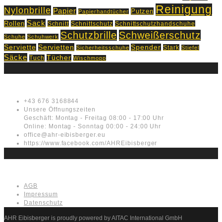
Reinigung
Nylonbrille
Papier
Putzen
Papierhandtücher
Sack
Rollen
Schnitt
Schnittschutz
Schnittschutzhandschuhe
Schutzbrille
Schweißerschutz
Schuhe
Schuhwerk
Servietten
Serviette
Spender
Stark
Sicherheitsschuhe
Stiefel
Säcke
Tücher
Tuch
Wischmopp
Kontakt
+43 676 3168844
Unsere Öffnungszeiten
Geschäft: Montag - Freitag 08:00 - 17:00 Uhr
Online: Montag - Sonntag 00:00 - 24:00 Uhr
office@ahr-eibisberger.eu
https://www.facebook.com/AHREibisberger
Rechtliches
AGB
Impressum
Datenschutz
AHR Eibisberger is proudly powered by AITAC International GmbH