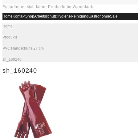
Es befinden sich keine Produkte im Warenkorb.
Home
Kontakt
Shop
Arbeitsschutz
Hygiene
Reinigung
Gastronomie
Sale
Home
|
Produkte
|
PVC Handschuhe 27 cm
|
sh_160240
sh_160240