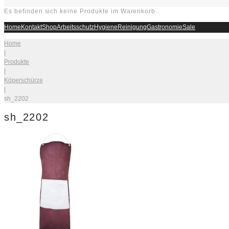
Es befinden sich keine Produkte im Warenkorb.
Home
Kontakt
Shop
Arbeitsschutz
Hygiene
Reinigung
Gastronomie
Sale
Home
|
Produkte
|
Köperschürze
|
sh_2202
sh_2202