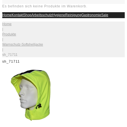
Es befinden sich keine Produkte im Warenkorb.
Home
Kontakt
Shop
Arbeitsschutz
Hygiene
Reinigung
Gastronomie
Sale
Home
|
Produkte
|
Warnschutz-Softshelljacke
|
sh_71711
sh_71711