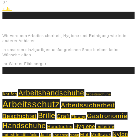
31
« Jul
Über uns
Wir vereinen Arbeitssicherheit, Hygiene und Reinigung wie kein
anderer Anbieter.
In unserem einzigartigen umfangreichen Shop bleiben keine
Wünsche offen.
Ihr Werner Eibisberger
Schlagworte
Arbeitshandschuhe
Antifog
Arbeitsschuhe
Arbeitsschutz
Arbeitssicherheit
Brille
Gastronomie
Beschichtet
Craft
Einweg
Handschuhe
Hygiene
Handtücher
Industrie
Nylon
Müll
Müllsack
Industriemüllsäcke
Jacke
kratzfest
Mopp