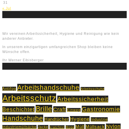
31
« Jul
Über uns
Wir vereinen Arbeitssicherheit, Hygiene und Reinigung wie kein
anderer Anbieter.
In unserem einzigartigen umfangreichen Shop bleiben keine
Wünsche offen.
Ihr Werner Eibisberger
Schlagworte
Arbeitshandschuhe
Antifog
Arbeitsschuhe
Arbeitsschutz
Arbeitssicherheit
Brille
Gastronomie
Beschichtet
Craft
Einweg
Handschuhe
Hygiene
Handtücher
Industrie
Nylon
Müll
Müllsack
Industriemüllsäcke
Jacke
kratzfest
Mopp