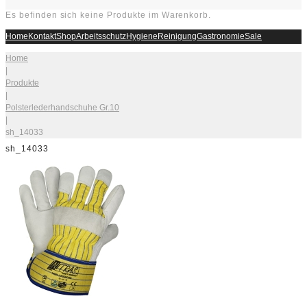
Es befinden sich keine Produkte im Warenkorb.
Home
Kontakt
Shop
Arbeitsschutz
Hygiene
Reinigung
Gastronomie
Sale
Home
|
Produkte
|
Polsterlederhandschuhe Gr.10
|
sh_14033
sh_14033