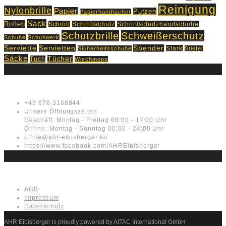
Reinigung
Nylonbrille
Papier
Putzen
Papierhandtücher
Sack
Rollen
Schnitt
Schnittschutz
Schnittschutzhandschuhe
Schutzbrille
Schweißerschutz
Schuhe
Schuhwerk
Servietten
Serviette
Spender
Stark
Sicherheitsschuhe
Stiefel
Säcke
Tücher
Tuch
Wischmopp
Kontakt
+43 676 3168844
Unsere Öffnungszeiten
Geschäft: Montag - Freitag 08:00 - 17:00 Uhr
Online: Montag - Sonntag 00:00 - 24:00 Uhr
office@ahr-eibisberger.eu
https://www.facebook.com/AHREibisberger
Rechtliches
AGB
Impressum
Datenschutz
AHR Eibisberger is proudly powered by AITAC International GmbH