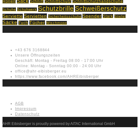
Sack
Rollen
Schnitt
Schnittschutz
Schnittschutzhandschuhe
Schutzbrille
Schweißerschutz
Schuhe
Schuhwerk
Servietten
Serviette
Spender
Stark
Sicherheitsschuhe
Stiefel
Säcke
Tücher
Tuch
Wischmopp
Kontakt
+43 676 3168844
Unsere Öffnungszeiten
Geschäft: Montag - Freitag 08:00 - 17:00 Uhr
Online: Montag - Sonntag 00:00 - 24:00 Uhr
office@ahr-eibisberger.eu
https://www.facebook.com/AHREibisberger
Rechtliches
AGB
Impressum
Datenschutz
AHR Eibisberger is proudly powered by AITAC International GmbH