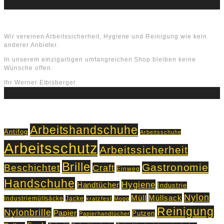
Über uns
Wir vereinen Arbeitssicherheit, Hygiene und Reinigung wie kein
anderer Anbieter.
In unserem einzigartigen umfangreichen Shop bleiben keine
Wünsche offen.
Ihr Werner Eibisberger
Schlagworte
Arbeitshandschuhe
Antifog
Arbeitsschuhe
Arbeitsschutz
Arbeitssicherheit
Brille
Gastronomie
Beschichtet
Craft
Einweg
Handschuhe
Hygiene
Handtücher
Industrie
Nylon
Müll
Müllsack
Industriemüllsäcke
Jacke
kratzfest
Mopp
Reinigung
Nylonbrille
Papier
Putzen
Papierhandtücher