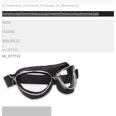
Es befinden sich keine Produkte im Warenkorb.
Home
Kontakt
Shop
Arbeitsschutz
Hygiene
Reinigung
Gastronomie
Sale
Home
|
Produkte
|
Brille MN 15
|
sh_377713
sh_377713