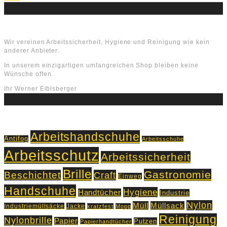
Über uns
Wir vereinen Arbeitssicherheit, Hygiene und Reinigung wie kein
anderer Anbieter.
In unserem einzigartigen umfangreichen Shop bleiben keine
Wünsche offen.
Ihr Werner Eibisberger
Schlagworte
Arbeitshandschuhe
Antifog
Arbeitsschuhe
Arbeitsschutz
Arbeitssicherheit
Brille
Gastronomie
Beschichtet
Craft
Einweg
Handschuhe
Hygiene
Handtücher
Industrie
Nylon
Müll
Müllsack
Industriemüllsäcke
Jacke
kratzfest
Mopp
Reinigung
Nylonbrille
Papier
Putzen
Papierhandtücher