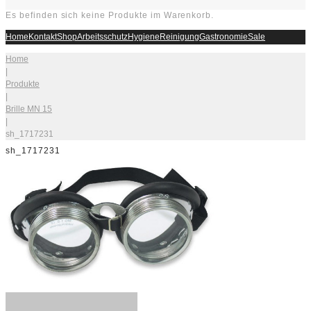
Es befinden sich keine Produkte im Warenkorb.
Home
Kontakt
Shop
Arbeitsschutz
Hygiene
Reinigung
Gastronomie
Sale
Home
|
Produkte
|
Brille MN 15
|
sh_1717231
sh_1717231