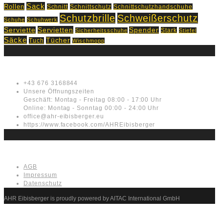
Sack
Rollen
Schnitt
Schnittschutz
Schnittschutzhandschuhe
Schutzbrille
Schweißerschutz
Schuhe
Schuhwerk
Servietten
Serviette
Spender
Stark
Sicherheitsschuhe
Stiefel
Säcke
Tücher
Tuch
Wischmopp
Kontakt
+43 676 3168844
Unsere Öffnungszeiten
Geschäft: Montag - Freitag 08:00 - 17:00 Uhr
Online: Montag - Sonntag 00:00 - 24:00 Uhr
office@ahr-eibisberger.eu
https://www.facebook.com/AHREibisberger
Rechtliches
AGB
Impressum
Datenschutz
AHR Eibisberger is proudly powered by AITAC International GmbH