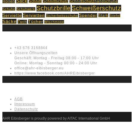
Sack
Rollen
Schnitt
Schnittschutz
Schnittschutzhandschuhe
Schutzbrille
Schweißerschutz
Schuhe
Schuhwerk
Servietten
Serviette
Spender
Stark
Sicherheitsschuhe
Stiefel
Säcke
Tücher
Tuch
Wischmopp
Kontakt
+43 676 3168844
Unsere Öffnungszeiten
Geschäft: Montag - Freitag 08:00 - 17:00 Uhr
Online: Montag - Sonntag 00:00 - 24:00 Uhr
office@ahr-eibisberger.eu
https://www.facebook.com/AHREibisberger
Rechtliches
AGB
Impressum
Datenschutz
AHR Eibisberger is proudly powered by AITAC International GmbH