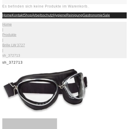
Es befinden sich keine Produkte im Warenkorb.
Home
Kontakt
Shop
Arbeitsschutz
Hygiene
Reinigung
Gastronomie
Sale
Home
|
Produkte
|
Brille LW 3727
|
sh_372713
sh_372713