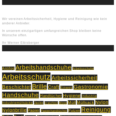
Über uns
Wir vereinen Arbeitssicherheit, Hygiene und Reinigung wie kein
anderer Anbieter.
In unserem einzigartigen umfangreichen Shop bleiben keine
Wünsche offen.
Ihr Werner Eibisberger
Schlagworte
Arbeitshandschuhe
Antifog
Arbeitsschuhe
Arbeitsschutz
Arbeitssicherheit
Brille
Gastronomie
Beschichtet
Craft
Einweg
Handschuhe
Hygiene
Handtücher
Industrie
Nylon
Müll
Müllsack
Industriemüllsäcke
Jacke
kratzfest
Mopp
Reinigung
Nylonbrille
Papier
Putzen
Papierhandtücher