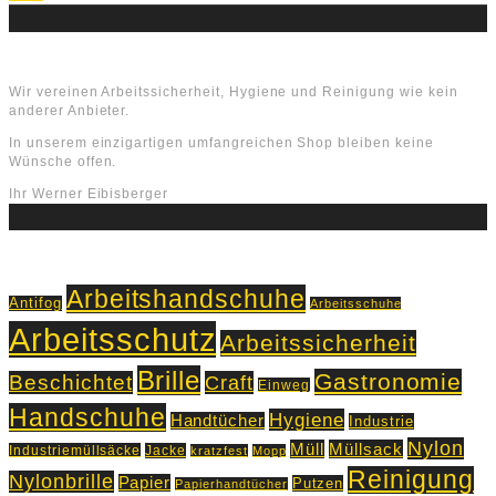
Über uns
Wir vereinen Arbeitssicherheit, Hygiene und Reinigung wie kein
anderer Anbieter.
In unserem einzigartigen umfangreichen Shop bleiben keine
Wünsche offen.
Ihr Werner Eibisberger
Schlagworte
Arbeitshandschuhe
Antifog
Arbeitsschuhe
Arbeitsschutz
Arbeitssicherheit
Brille
Gastronomie
Beschichtet
Craft
Einweg
Handschuhe
Hygiene
Handtücher
Industrie
Nylon
Müll
Müllsack
Industriemüllsäcke
Jacke
kratzfest
Mopp
Reinigung
Nylonbrille
Papier
Putzen
Papierhandtücher