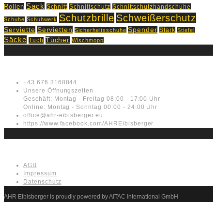
Sack
Rollen
Schnitt
Schnittschutz
Schnittschutzhandschuhe
Schutzbrille
Schweißerschutz
Schuhe
Schuhwerk
Servietten
Serviette
Spender
Stark
Sicherheitsschuhe
Stiefel
Säcke
Tücher
Tuch
Wischmopp
Kontakt
+43 676 3168844
Unsere Öffnungszeiten
Geschäft: Montag - Freitag 08:00 - 17:00 Uhr
Online: Montag - Sonntag 00:00 - 24:00 Uhr
office@ahr-eibisberger.eu
https://www.facebook.com/AHREibisberger
Rechtliches
AGB
Impressum
Datenschutz
AHR Eibisberger is proudly powered by AITAC International GmbH