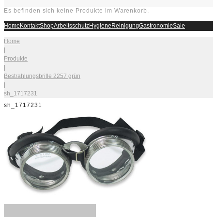
Es befinden sich keine Produkte im Warenkorb.
Home
Kontakt
Shop
Arbeitsschutz
Hygiene
Reinigung
Gastronomie
Sale
Home
|
Produkte
|
Bestrahlungsbrille 2257 grün
|
sh_1717231
sh_1717231