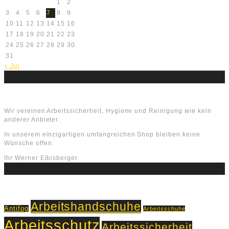
1
2
3
4
5
6
7
8
9
10
11
12
13
14
15
16
17
18
19
20
21
22
23
24
25
26
27
28
29
30
31
« Jul
Über uns
Wir vereinen Arbeitssicherheit, Hygiene und Reinigung wie kein
anderer Anbieter.
In unserem einzigartigen umfangreichen Shop bleiben keine
Wünsche offen.
Ihr Werner Eibisberger
Schlagworte
Arbeitshandschuhe
Antifog
Arbeitsschuhe
Arbeitsschutz
Arbeitssicherheit