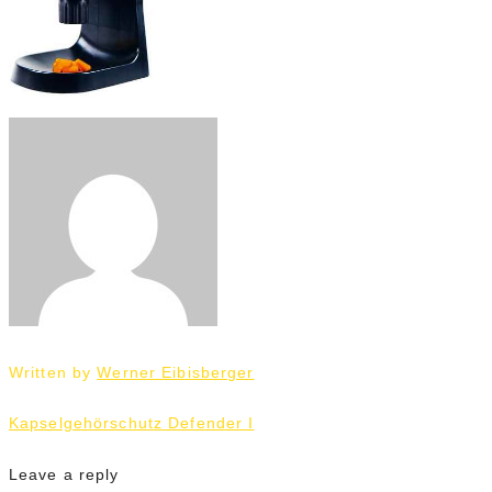
Written by
Werner Eibisberger
Beitrags-
Kapselgehörschutz Defender I
Navigation
Leave a reply