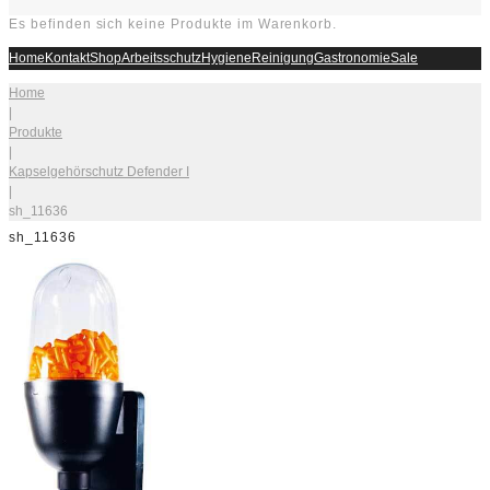
Es befinden sich keine Produkte im Warenkorb.
Home
Kontakt
Shop
Arbeitsschutz
Hygiene
Reinigung
Gastronomie
Sale
Home
|
Produkte
|
Kapselgehörschutz Defender I
|
sh_11636
sh_11636