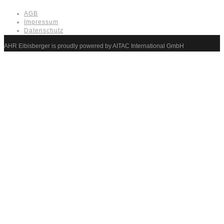
AGB
Impressum
Datenschutz
AHR Eibisberger is proudly powered by AITAC International GmbH