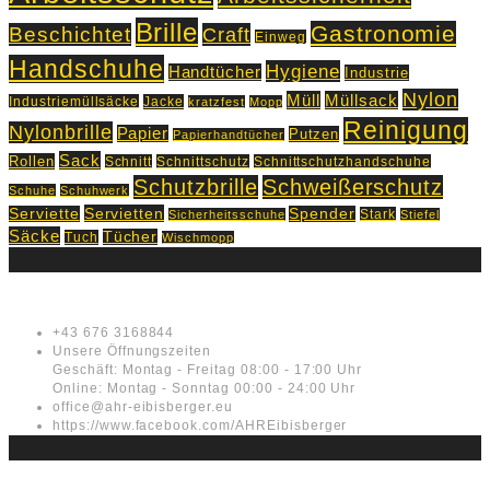
Brille
Gastronomie
Beschichtet
Craft
Einweg
Handschuhe
Hygiene
Handtücher
Industrie
Nylon
Müll
Müllsack
Industriemüllsäcke
Jacke
kratzfest
Mopp
Reinigung
Nylonbrille
Papier
Putzen
Papierhandtücher
Sack
Rollen
Schnitt
Schnittschutz
Schnittschutzhandschuhe
Schutzbrille
Schweißerschutz
Schuhe
Schuhwerk
Servietten
Serviette
Spender
Stark
Sicherheitsschuhe
Stiefel
Säcke
Tücher
Tuch
Wischmopp
Kontakt
+43 676 3168844
Unsere Öffnungszeiten
Geschäft: Montag - Freitag 08:00 - 17:00 Uhr
Online: Montag - Sonntag 00:00 - 24:00 Uhr
office@ahr-eibisberger.eu
https://www.facebook.com/AHREibisberger
Rechtliches