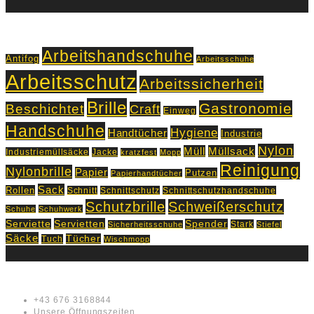
Schlagworte
Arbeitshandschuhe
Antifog
Arbeitsschuhe
Arbeitsschutz
Arbeitssicherheit
Brille
Gastronomie
Beschichtet
Craft
Einweg
Handschuhe
Hygiene
Handtücher
Industrie
Nylon
Müll
Müllsack
Industriemüllsäcke
Jacke
kratzfest
Mopp
Reinigung
Nylonbrille
Papier
Putzen
Papierhandtücher
Sack
Rollen
Schnitt
Schnittschutz
Schnittschutzhandschuhe
Schutzbrille
Schweißerschutz
Schuhe
Schuhwerk
Servietten
Serviette
Spender
Stark
Sicherheitsschuhe
Stiefel
Säcke
Tücher
Tuch
Wischmopp
Kontakt
+43 676 3168844
Unsere Öffnungszeiten