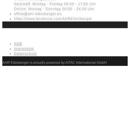
Geschäft: Montag - Freitag 08:00 - 17:00 Uhr
Online: Montag - Sonntag 00:00 - 24:00 Uhr
office@ahr-eibisberger.eu
https://www.facebook.com/AHREibisberger
Rechtliches
AGB
Impressum
Datenschutz
AHR Eibisberger is proudly powered by AITAC International GmbH