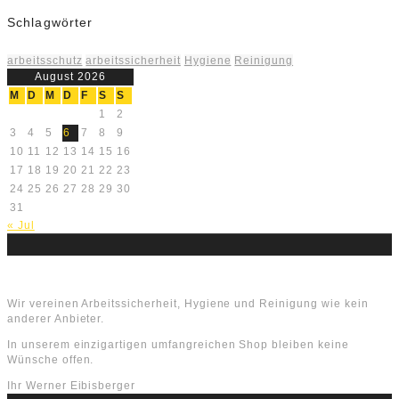
Schlagwörter
arbeitsschutz
arbeitssicherheit
Hygiene
Reinigung
August 2026
M
D
M
D
F
S
S
1
2
3
4
5
6
7
8
9
10
11
12
13
14
15
16
17
18
19
20
21
22
23
24
25
26
27
28
29
30
31
« Jul
Über uns
Wir vereinen Arbeitssicherheit, Hygiene und Reinigung wie kein
anderer Anbieter.
In unserem einzigartigen umfangreichen Shop bleiben keine
Wünsche offen.
Ihr Werner Eibisberger