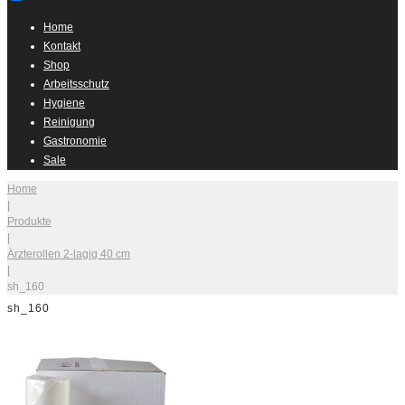
Home
Kontakt
Shop
Arbeitsschutz
Hygiene
Reinigung
Gastronomie
Sale
Home
|
Produkte
|
Ärzterollen 2-lagig 40 cm
|
sh_160
sh_160