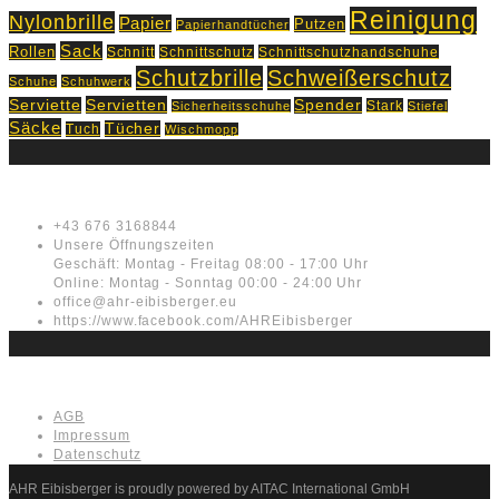
Reinigung
Nylonbrille
Papier
Putzen
Papierhandtücher
Sack
Rollen
Schnitt
Schnittschutz
Schnittschutzhandschuhe
Schutzbrille
Schweißerschutz
Schuhe
Schuhwerk
Servietten
Serviette
Spender
Stark
Sicherheitsschuhe
Stiefel
Säcke
Tücher
Tuch
Wischmopp
Kontakt
+43 676 3168844
Unsere Öffnungszeiten
Geschäft: Montag - Freitag 08:00 - 17:00 Uhr
Online: Montag - Sonntag 00:00 - 24:00 Uhr
office@ahr-eibisberger.eu
https://www.facebook.com/AHREibisberger
Rechtliches
AGB
Impressum
Datenschutz
AHR Eibisberger is proudly powered by AITAC International GmbH