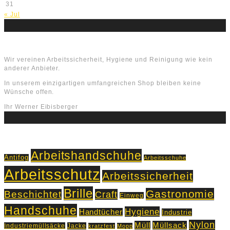
31
« Jul
Über uns
Wir vereinen Arbeitssicherheit, Hygiene und Reinigung wie kein
anderer Anbieter.
In unserem einzigartigen umfangreichen Shop bleiben keine
Wünsche offen.
Ihr Werner Eibisberger
Schlagworte
Arbeitshandschuhe
Antifog
Arbeitsschuhe
Arbeitsschutz
Arbeitssicherheit
Brille
Gastronomie
Beschichtet
Craft
Einweg
Handschuhe
Hygiene
Handtücher
Industrie
Nylon
Müll
Müllsack
Industriemüllsäcke
Jacke
kratzfest
Mopp