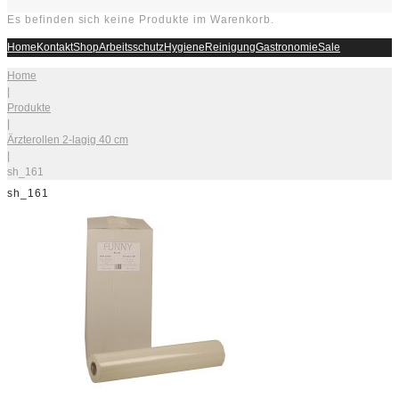
Es befinden sich keine Produkte im Warenkorb.
Home
Kontakt
Shop
Arbeitsschutz
Hygiene
Reinigung
Gastronomie
Sale
Home
|
Produkte
|
Ärzterollen 2-lagig 40 cm
|
sh_161
sh_161