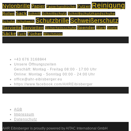
Reinigung
Nylonbrille
Papier
Putzen
Papierhandtücher
Sack
Rollen
Schnitt
Schnittschutz
Schnittschutzhandschuhe
Schutzbrille
Schweißerschutz
Schuhe
Schuhwerk
Servietten
Serviette
Spender
Stark
Sicherheitsschuhe
Stiefel
Säcke
Tücher
Tuch
Wischmopp
Kontakt
+43 676 3168844
Unsere Öffnungszeiten
Geschäft: Montag - Freitag 08:00 - 17:00 Uhr
Online: Montag - Sonntag 00:00 - 24:00 Uhr
office@ahr-eibisberger.eu
https://www.facebook.com/AHREibisberger
Rechtliches
AGB
Impressum
Datenschutz
AHR Eibisberger is proudly powered by AITAC International GmbH