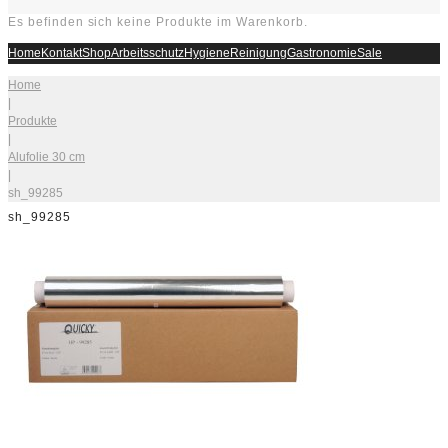
Es befinden sich keine Produkte im Warenkorb.
Home
Kontakt
Shop
Arbeitsschutz
Hygiene
Reinigung
Gastronomie
Sale
Home
|
Produkte
|
Alufolie 30 cm
|
sh_99285
sh_99285