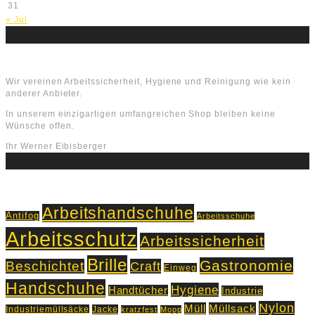
31
« Jul
Über uns
Wir vereinen Arbeitssicherheit, Hygiene und Reinigung wie kein
anderer Anbieter.
In unserem einzigartigen umfangreichen Shop bleiben keine
Wünsche offen.
Ihr Werner Eibisberger
Schlagworte
Arbeitshandschuhe
Antifog
Arbeitsschuhe
Arbeitsschutz
Arbeitssicherheit
Brille
Gastronomie
Beschichtet
Craft
Einweg
Handschuhe
Hygiene
Handtücher
Industrie
Nylon
Müll
Müllsack
Industriemüllsäcke
Jacke
kratzfest
Mopp