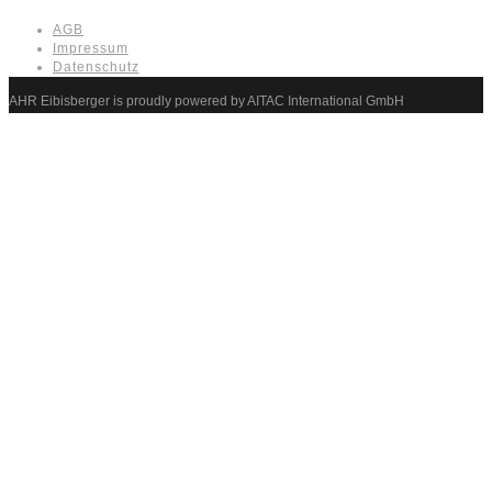
AGB
Impressum
Datenschutz
AHR Eibisberger is proudly powered by AITAC International GmbH