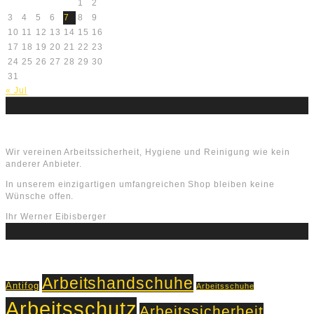
1
2
3
4
5
6
7
8
9
10
11
12
13
14
15
16
17
18
19
20
21
22
23
24
25
26
27
28
29
30
31
« Jul
Über uns
Wir vereinen Arbeitssicherheit, Hygiene und Reinigung wie kein
anderer Anbieter.
In unserem einzigartigen umfangreichen Shop bleiben keine
Wünsche offen.
Ihr Werner Eibisberger
Schlagworte
Arbeitshandschuhe
Antifog
Arbeitsschuhe
Arbeitsschutz
Arbeitssicherheit