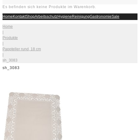
Es befinden sich keine Produkte im Warenkorb.
Home
Kontakt
Shop
Arbeitsschutz
Hygiene
Reinigung
Gastronomie
Sale
Home
|
Produkte
|
Pappteller rund, 18 cm
|
sh_3083
sh_3083