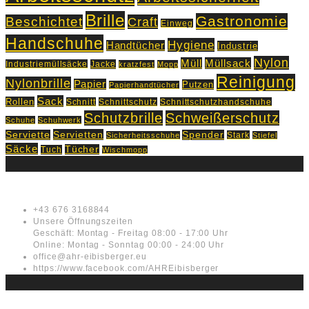
Brille
Gastronomie
Beschichtet
Craft
Einweg
Handschuhe
Hygiene
Handtücher
Industrie
Nylon
Müll
Müllsack
Industriemüllsäcke
Jacke
kratzfest
Mopp
Reinigung
Nylonbrille
Papier
Putzen
Papierhandtücher
Sack
Rollen
Schnitt
Schnittschutz
Schnittschutzhandschuhe
Schutzbrille
Schweißerschutz
Schuhe
Schuhwerk
Servietten
Serviette
Spender
Stark
Sicherheitsschuhe
Stiefel
Säcke
Tücher
Tuch
Wischmopp
Kontakt
+43 676 3168844
Unsere Öffnungszeiten
Geschäft: Montag - Freitag 08:00 - 17:00 Uhr
Online: Montag - Sonntag 00:00 - 24:00 Uhr
office@ahr-eibisberger.eu
https://www.facebook.com/AHREibisberger
Rechtliches