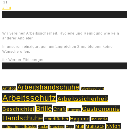
31
« Jul
Über uns
Wir vereinen Arbeitssicherheit, Hygiene und Reinigung wie kein
anderer Anbieter.
In unserem einzigartigen umfangreichen Shop bleiben keine
Wünsche offen.
Ihr Werner Eibisberger
Schlagworte
Arbeitshandschuhe
Antifog
Arbeitsschuhe
Arbeitsschutz
Arbeitssicherheit
Brille
Gastronomie
Beschichtet
Craft
Einweg
Handschuhe
Hygiene
Handtücher
Industrie
Nylon
Müll
Müllsack
Industriemüllsäcke
Jacke
kratzfest
Mopp