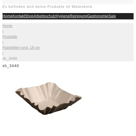
Es befinden sich keine Produkte im Warenkorb.
Home
Kontakt
Shop
Arbeitsschutz
Hygiene
Reinigung
Gastronomie
Sale
Home
|
Produkte
|
Pappteller rund, 18 cm
|
sh_3440
sh_3440