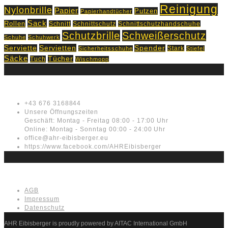
Reinigung
Nylonbrille
Papier
Putzen
Papierhandtücher
Sack
Rollen
Schnitt
Schnittschutz
Schnittschutzhandschuhe
Schutzbrille
Schweißerschutz
Schuhe
Schuhwerk
Servietten
Serviette
Spender
Stark
Sicherheitsschuhe
Stiefel
Säcke
Tücher
Tuch
Wischmopp
Kontakt
+43 676 3168844
Unsere Öffnungszeiten
Geschäft: Montag - Freitag 08:00 - 17:00 Uhr
Online: Montag - Sonntag 00:00 - 24:00 Uhr
office@ahr-eibisberger.eu
https://www.facebook.com/AHREibisberger
Rechtliches
AGB
Impressum
Datenschutz
AHR Eibisberger is proudly powered by AITAC International GmbH