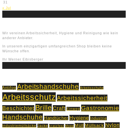
31
« Jul
Über uns
Wir vereinen Arbeitssicherheit, Hygiene und Reinigung wie kein
anderer Anbieter.
In unserem einzigartigen umfangreichen Shop bleiben keine
Wünsche offen.
Ihr Werner Eibisberger
Schlagworte
Arbeitshandschuhe
Antifog
Arbeitsschuhe
Arbeitsschutz
Arbeitssicherheit
Brille
Gastronomie
Beschichtet
Craft
Einweg
Handschuhe
Hygiene
Handtücher
Industrie
Nylon
Müll
Müllsack
Industriemüllsäcke
Jacke
kratzfest
Mopp