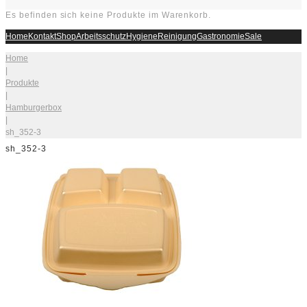
Es befinden sich keine Produkte im Warenkorb.
Home
Kontakt
Shop
Arbeitsschutz
Hygiene
Reinigung
Gastronomie
Sale
Home
|
Produkte
|
Hamburgerbox
|
sh_352-3
sh_352-3