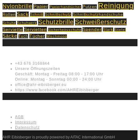
Reinigung
Nylonbrille
Papier
Putzen
Papierhandtücher
Sack
Rollen
Schnitt
Schnittschutz
Schnittschutzhandschuhe
Schutzbrille
Schweißerschutz
Schuhe
Schuhwerk
Servietten
Serviette
Spender
Stark
Sicherheitsschuhe
Stiefel
Säcke
Tücher
Tuch
Wischmopp
Kontakt
+43 676 3168844
Unsere Öffnungszeiten
Geschäft: Montag - Freitag 08:00 - 17:00 Uhr
Online: Montag - Sonntag 00:00 - 24:00 Uhr
office@ahr-eibisberger.eu
https://www.facebook.com/AHREibisberger
Rechtliches
AGB
Impressum
Datenschutz
AHR Eibisberger is proudly powered by AITAC International GmbH