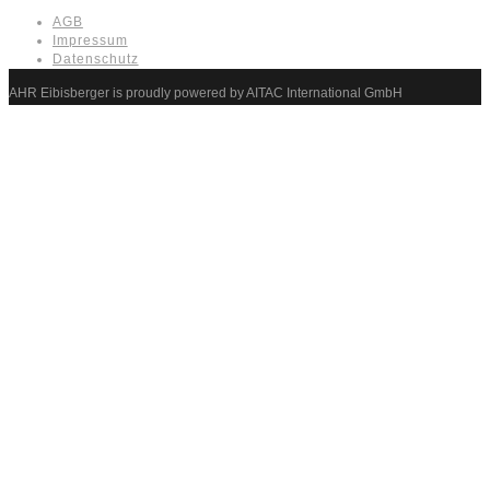
AGB
Impressum
Datenschutz
AHR Eibisberger is proudly powered by AITAC International GmbH