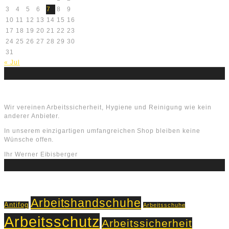
3
4
5
6
7
8
9
10
11
12
13
14
15
16
17
18
19
20
21
22
23
24
25
26
27
28
29
30
31
« Jul
Über uns
Wir vereinen Arbeitssicherheit, Hygiene und Reinigung wie kein
anderer Anbieter.
In unserem einzigartigen umfangreichen Shop bleiben keine
Wünsche offen.
Ihr Werner Eibisberger
Schlagworte
Arbeitshandschuhe
Antifog
Arbeitsschuhe
Arbeitsschutz
Arbeitssicherheit