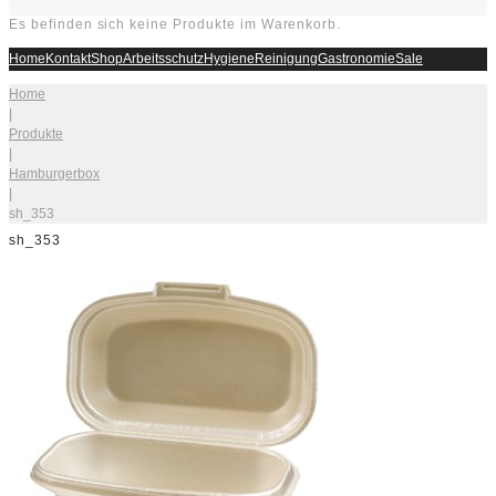
Es befinden sich keine Produkte im Warenkorb.
Home
Kontakt
Shop
Arbeitsschutz
Hygiene
Reinigung
Gastronomie
Sale
Home
|
Produkte
|
Hamburgerbox
|
sh_353
sh_353