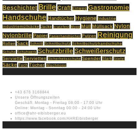
Brille
Gastronomie
Beschichtet
Craft
Einweg
Handschuhe
Hygiene
Handtücher
Industrie
Nylon
Müll
Müllsack
Industriemüllsäcke
Jacke
kratzfest
Mopp
Reinigung
Nylonbrille
Papier
Putzen
Papierhandtücher
Sack
Rollen
Schnitt
Schnittschutz
Schnittschutzhandschuhe
Schutzbrille
Schweißerschutz
Schuhe
Schuhwerk
Servietten
Serviette
Spender
Stark
Sicherheitsschuhe
Stiefel
Säcke
Tücher
Tuch
Wischmopp
Kontakt
+43 676 3168844
Unsere Öffnungszeiten
Geschäft: Montag - Freitag 08:00 - 17:00 Uhr
Online: Montag - Sonntag 00:00 - 24:00 Uhr
office@ahr-eibisberger.eu
https://www.facebook.com/AHREibisberger
Rechtliches