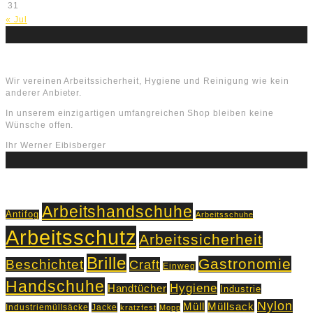
31
« Jul
Über uns
Wir vereinen Arbeitssicherheit, Hygiene und Reinigung wie kein
anderer Anbieter.
In unserem einzigartigen umfangreichen Shop bleiben keine
Wünsche offen.
Ihr Werner Eibisberger
Schlagworte
Arbeitshandschuhe
Antifog
Arbeitsschuhe
Arbeitsschutz
Arbeitssicherheit
Brille
Gastronomie
Beschichtet
Craft
Einweg
Handschuhe
Hygiene
Handtücher
Industrie
Nylon
Müll
Müllsack
Industriemüllsäcke
Jacke
kratzfest
Mopp