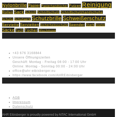
Reinigung
Nylonbrille
Papier
Putzen
Papierhandtücher
Sack
Rollen
Schnitt
Schnittschutz
Schnittschutzhandschuhe
Schutzbrille
Schweißerschutz
Schuhe
Schuhwerk
Servietten
Serviette
Spender
Stark
Sicherheitsschuhe
Stiefel
Säcke
Tücher
Tuch
Wischmopp
Kontakt
+43 676 3168844
Unsere Öffnungszeiten
Geschäft: Montag - Freitag 08:00 - 17:00 Uhr
Online: Montag - Sonntag 00:00 - 24:00 Uhr
office@ahr-eibisberger.eu
https://www.facebook.com/AHREibisberger
Rechtliches
AGB
Impressum
Datenschutz
AHR Eibisberger is proudly powered by AITAC International GmbH