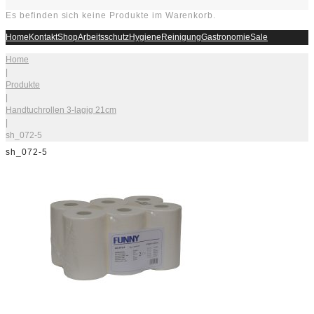
Es befinden sich keine Produkte im Warenkorb.
Home
Kontakt
Shop
Arbeitsschutz
Hygiene
Reinigung
Gastronomie
Sale
Home
|
Produkte
|
Handtuchrollen 3-lagig 21cm
|
sh_072-5
sh_072-5