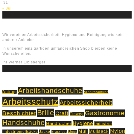
31
« Jul
Über uns
Wir vereinen Arbeitssicherheit, Hygiene und Reinigung wie kein
anderer Anbieter.
In unserem einzigartigen umfangreichen Shop bleiben keine
Wünsche offen.
Ihr Werner Eibisberger
Schlagworte
Arbeitshandschuhe
Antifog
Arbeitsschuhe
Arbeitsschutz
Arbeitssicherheit
Brille
Gastronomie
Beschichtet
Craft
Einweg
Handschuhe
Hygiene
Handtücher
Industrie
Nylon
Müll
Müllsack
Industriemüllsäcke
Jacke
kratzfest
Mopp