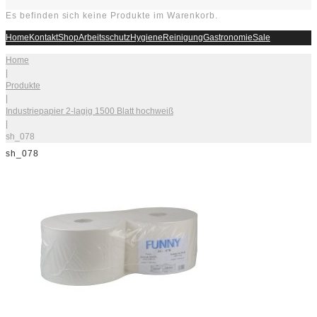
Es befinden sich keine Produkte im Warenkorb.
Home
Kontakt
Shop
Arbeitsschutz
Hygiene
Reinigung
Gastronomie
Sale
Home
|
Produkte
|
Industriepapier 2-lagig 1500 Blatt hochweiß
|
sh_078
sh_078