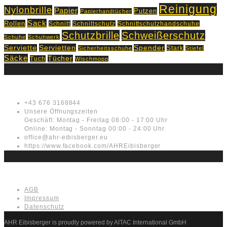
Reinigung
Nylonbrille
Papier
Putzen
Papierhandtücher
Sack
Rollen
Schnitt
Schnittschutz
Schnittschutzhandschuhe
Schutzbrille
Schweißerschutz
Schuhe
Schuhwerk
Servietten
Serviette
Spender
Stark
Sicherheitsschuhe
Stiefel
Säcke
Tücher
Tuch
Wischmopp
Kontakt
+43 676 3168844
Unsere Öffnungszeiten
Geschäft: Montag - Freitag 08:00 - 17:00 Uhr
Online: Montag - Sonntag 00:00 - 24:00 Uhr
office@ahr-eibisberger.eu
https://www.facebook.com/AHREibisberger
Rechtliches
AGB
Impressum
Datenschutz
AHR Eibisberger is proudly powered by AITAC International GmbH