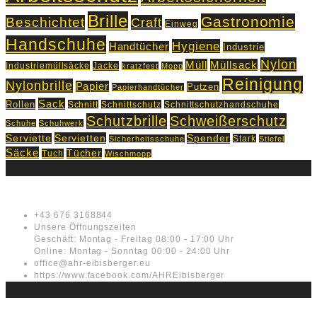
Brille
Gastronomie
Beschichtet
Craft
Einweg
Handschuhe
Hygiene
Handtücher
Industrie
Nylon
Müll
Müllsack
Industriemüllsäcke
Jacke
kratzfest
Mopp
Reinigung
Nylonbrille
Papier
Putzen
Papierhandtücher
Sack
Rollen
Schnitt
Schnittschutz
Schnittschutzhandschuhe
Schutzbrille
Schweißerschutz
Schuhe
Schuhwerk
Servietten
Serviette
Spender
Stark
Sicherheitsschuhe
Stiefel
Säcke
Tücher
Tuch
Wischmopp
Kontakt
+43 676 3168844
Unsere Öffnungszeiten
Geschäft: Montag - Freitag 08:00 - 17:00 Uhr
Online: Montag - Sonntag 00:00 - 24:00 Uhr
office@ahr-eibisberger.eu
https://www.facebook.com/AHREibisberger
Rechtliches