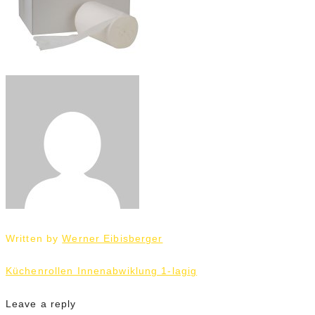
Written by
Werner Eibisberger
Beitrags-
Küchenrollen Innenabwiklung 1-lagig
Navigation
Leave a reply