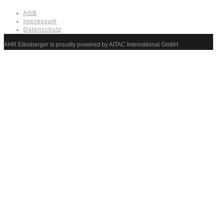
AGB
Impressum
Datenschutz
AHR Eibisberger is proudly powered by AITAC International GmbH