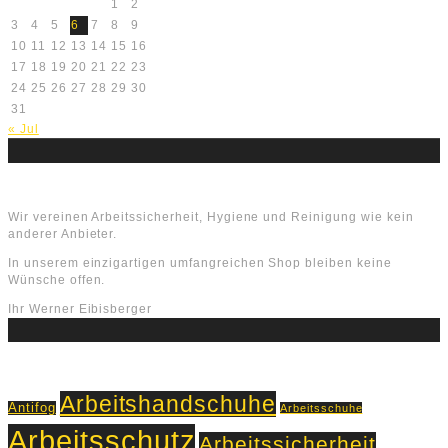
1
2
3
4
5
6
7
8
9
10
11
12
13
14
15
16
17
18
19
20
21
22
23
24
25
26
27
28
29
30
31
« Jul
Über uns
Wir vereinen Arbeitssicherheit, Hygiene und Reinigung wie kein
anderer Anbieter.
In unserem einzigartigen umfangreichen Shop bleiben keine
Wünsche offen.
Ihr Werner Eibisberger
Schlagworte
Arbeitshandschuhe
Antifog
Arbeitsschuhe
Arbeitsschutz
Arbeitssicherheit