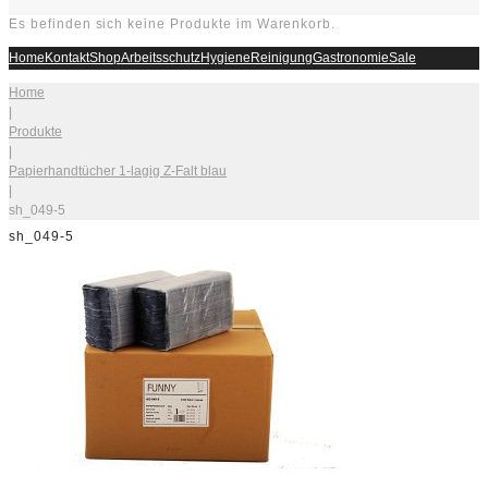
Es befinden sich keine Produkte im Warenkorb.
Home
Kontakt
Shop
Arbeitsschutz
Hygiene
Reinigung
Gastronomie
Sale
Home
|
Produkte
|
Papierhandtücher 1-lagig Z-Falt blau
|
sh_049-5
sh_049-5