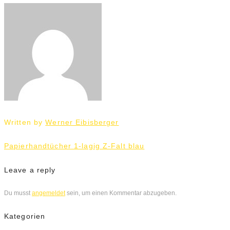
Written by
Werner Eibisberger
Beitrags-
Papierhandtücher 1-lagig Z-Falt blau
Navigation
Leave a reply
Du musst
angemeldet
sein, um einen Kommentar abzugeben.
Kategorien