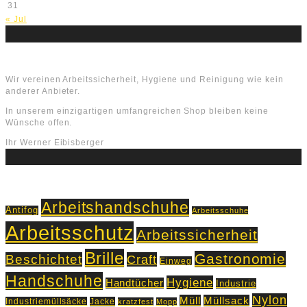
31
« Jul
Über uns
Wir vereinen Arbeitssicherheit, Hygiene und Reinigung wie kein
anderer Anbieter.
In unserem einzigartigen umfangreichen Shop bleiben keine
Wünsche offen.
Ihr Werner Eibisberger
Schlagworte
Arbeitshandschuhe
Antifog
Arbeitsschuhe
Arbeitsschutz
Arbeitssicherheit
Brille
Gastronomie
Beschichtet
Craft
Einweg
Handschuhe
Hygiene
Handtücher
Industrie
Nylon
Müll
Müllsack
Industriemüllsäcke
Jacke
kratzfest
Mopp