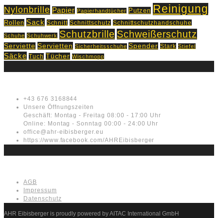
Reinigung
Nylonbrille
Papier
Putzen
Papierhandtücher
Sack
Rollen
Schnitt
Schnittschutz
Schnittschutzhandschuhe
Schutzbrille
Schweißerschutz
Schuhe
Schuhwerk
Servietten
Serviette
Spender
Stark
Sicherheitsschuhe
Stiefel
Säcke
Tücher
Tuch
Wischmopp
Kontakt
+43 676 3168844
Unsere Öffnungszeiten
Geschäft: Montag - Freitag 08:00 - 17:00 Uhr
Online: Montag - Sonntag 00:00 - 24:00 Uhr
office@ahr-eibisberger.eu
https://www.facebook.com/AHREibisberger
Rechtliches
AGB
Impressum
Datenschutz
AHR Eibisberger is proudly powered by AITAC International GmbH