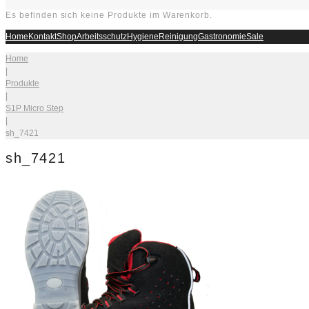
Es befinden sich keine Produkte im Warenkorb.
Home
Kontakt
Shop
Arbeitsschutz
Hygiene
Reinigung
Gastronomie
Sale
Home
|
Produkte
|
S1P Micro Step
|
sh_7421
sh_7421