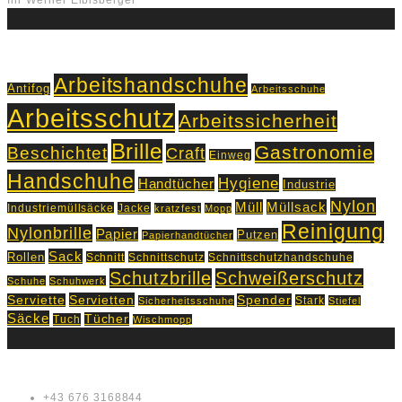
Ihr Werner Eibisberger
Schlagworte
Arbeitshandschuhe
Antifog
Arbeitsschuhe
Arbeitsschutz
Arbeitssicherheit
Brille
Gastronomie
Beschichtet
Craft
Einweg
Handschuhe
Hygiene
Handtücher
Industrie
Nylon
Müll
Müllsack
Industriemüllsäcke
Jacke
kratzfest
Mopp
Reinigung
Nylonbrille
Papier
Putzen
Papierhandtücher
Sack
Rollen
Schnitt
Schnittschutz
Schnittschutzhandschuhe
Schutzbrille
Schweißerschutz
Schuhe
Schuhwerk
Servietten
Serviette
Spender
Stark
Sicherheitsschuhe
Stiefel
Säcke
Tücher
Tuch
Wischmopp
Kontakt
+43 676 3168844