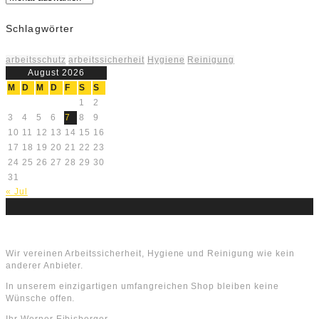
Schlagwörter
arbeitsschutz
arbeitssicherheit
Hygiene
Reinigung
August 2026
M
D
M
D
F
S
S
1
2
3
4
5
6
7
8
9
10
11
12
13
14
15
16
17
18
19
20
21
22
23
24
25
26
27
28
29
30
31
« Jul
Über uns
Wir vereinen Arbeitssicherheit, Hygiene und Reinigung wie kein
anderer Anbieter.
In unserem einzigartigen umfangreichen Shop bleiben keine
Wünsche offen.