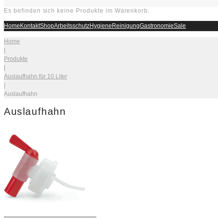
Es befinden sich keine Produkte im Warenkorb.
Home
Kontakt
Shop
Arbeitsschutz
Hygiene
Reinigung
Gastronomie
Sale
Home
|
Produkte
|
Auslaufhahn für 10 Liter
|
Auslaufhahn
Auslaufhahn