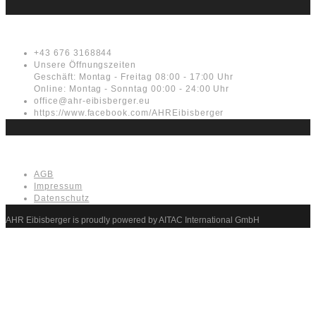
Kontakt
+43 676 3168844
Unsere Öffnungszeiten
Geschäft: Montag - Freitag 08:00 - 17:00 Uhr
Online: Montag - Sonntag 00:00 - 24:00 Uhr
office@ahr-eibisberger.eu
https://www.facebook.com/AHREibisberger
Rechtliches
AGB
Impressum
Datenschutz
AHR Eibisberger is proudly powered by AITAC International GmbH