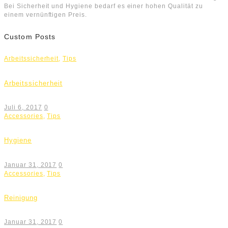
Bei Sicherheit und Hygiene bedarf es einer hohen Qualität zu
einem vernünftigen Preis.
Custom Posts
Arbeitssicherheit
,
Tips
Arbeitssicherheit
Juli 6, 2017
0
Accessories
,
Tips
Hygiene
Januar 31, 2017
0
Accessories
,
Tips
Reinigung
Januar 31, 2017
0