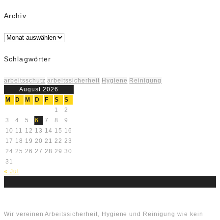
Archiv
Archiv
Schlagwörter
arbeitsschutz
arbeitssicherheit
Hygiene
Reinigung
August 2026
M
D
M
D
F
S
S
1
2
3
4
5
6
7
8
9
10
11
12
13
14
15
16
17
18
19
20
21
22
23
24
25
26
27
28
29
30
31
« Jul
Über uns
Wir vereinen Arbeitssicherheit, Hygiene und Reinigung wie kein