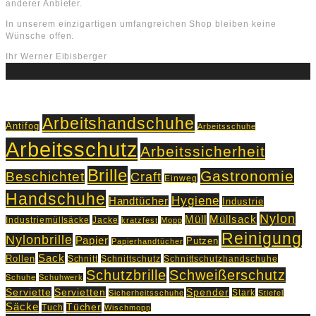
anderer Anbieter.
In unserem einzigartigen umfangreichen Shop bleiben keine
Wünsche offen.
Ihr Werner Eibisberger
Schlagworte
Arbeitshandschuhe
Antifog
Arbeitsschuhe
Arbeitsschutz
Arbeitssicherheit
Brille
Gastronomie
Beschichtet
Craft
Einweg
Handschuhe
Hygiene
Handtücher
Industrie
Nylon
Müll
Müllsack
Industriemüllsäcke
Jacke
kratzfest
Mopp
Reinigung
Nylonbrille
Papier
Putzen
Papierhandtücher
Sack
Rollen
Schnitt
Schnittschutz
Schnittschutzhandschuhe
Schutzbrille
Schweißerschutz
Schuhe
Schuhwerk
Servietten
Serviette
Spender
Stark
Sicherheitsschuhe
Stiefel
Säcke
Tücher
Tuch
Wischmopp