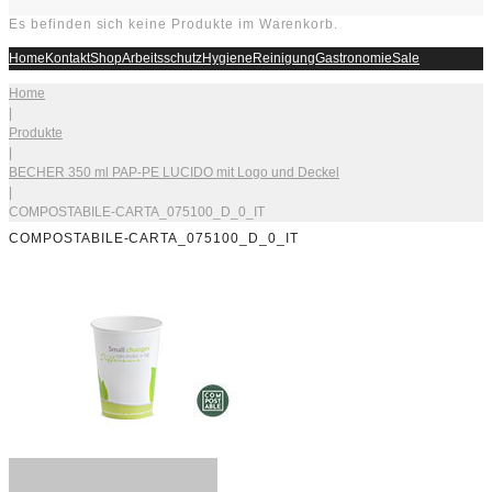
Es befinden sich keine Produkte im Warenkorb.
Home
Kontakt
Shop
Arbeitsschutz
Hygiene
Reinigung
Gastronomie
Sale
Home
|
Produkte
|
BECHER 350 ml PAP-PE LUCIDO mit Logo und Deckel
|
COMPOSTABILE-CARTA_075100_D_0_IT
COMPOSTABILE-CARTA_075100_D_0_IT