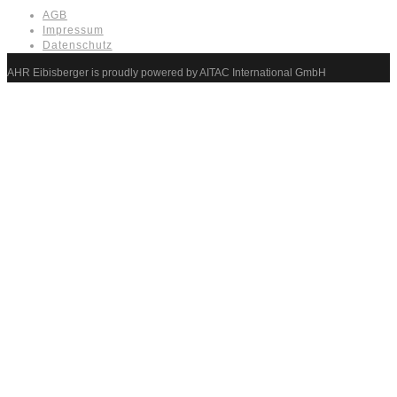
AGB
Impressum
Datenschutz
AHR Eibisberger is proudly powered by AITAC International GmbH