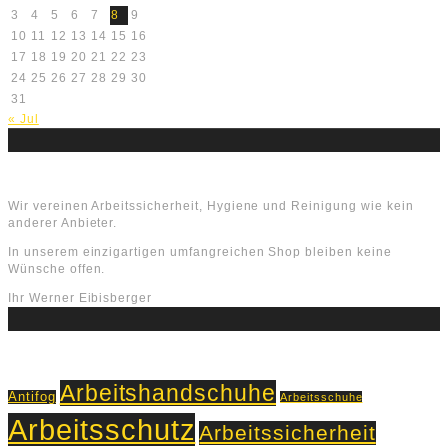
3
4
5
6
7
8
9
10
11
12
13
14
15
16
17
18
19
20
21
22
23
24
25
26
27
28
29
30
31
« Jul
Über uns
Wir vereinen Arbeitssicherheit, Hygiene und Reinigung wie kein
anderer Anbieter.
In unserem einzigartigen umfangreichen Shop bleiben keine
Wünsche offen.
Ihr Werner Eibisberger
Schlagworte
Arbeitshandschuhe
Antifog
Arbeitsschuhe
Arbeitsschutz
Arbeitssicherheit