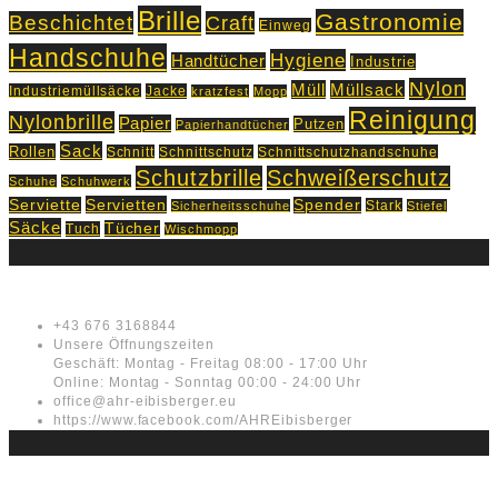
Brille
Gastronomie
Beschichtet
Craft
Einweg
Handschuhe
Hygiene
Handtücher
Industrie
Nylon
Müll
Müllsack
Industriemüllsäcke
Jacke
kratzfest
Mopp
Reinigung
Nylonbrille
Papier
Putzen
Papierhandtücher
Sack
Rollen
Schnitt
Schnittschutz
Schnittschutzhandschuhe
Schutzbrille
Schweißerschutz
Schuhe
Schuhwerk
Servietten
Serviette
Spender
Stark
Sicherheitsschuhe
Stiefel
Säcke
Tücher
Tuch
Wischmopp
Kontakt
+43 676 3168844
Unsere Öffnungszeiten
Geschäft: Montag - Freitag 08:00 - 17:00 Uhr
Online: Montag - Sonntag 00:00 - 24:00 Uhr
office@ahr-eibisberger.eu
https://www.facebook.com/AHREibisberger
Rechtliches