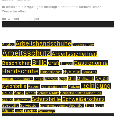
In unserem einzigartigen umfangreichen Shop bleiben keine
Wünsche offen.
Ihr Werner Eibisberger
Schlagworte
Arbeitshandschuhe
Antifog
Arbeitsschuhe
Arbeitsschutz
Arbeitssicherheit
Brille
Gastronomie
Beschichtet
Craft
Einweg
Handschuhe
Hygiene
Handtücher
Industrie
Nylon
Müll
Müllsack
Industriemüllsäcke
Jacke
kratzfest
Mopp
Reinigung
Nylonbrille
Papier
Putzen
Papierhandtücher
Sack
Rollen
Schnitt
Schnittschutz
Schnittschutzhandschuhe
Schutzbrille
Schweißerschutz
Schuhe
Schuhwerk
Servietten
Serviette
Spender
Stark
Sicherheitsschuhe
Stiefel
Säcke
Tücher
Tuch
Wischmopp