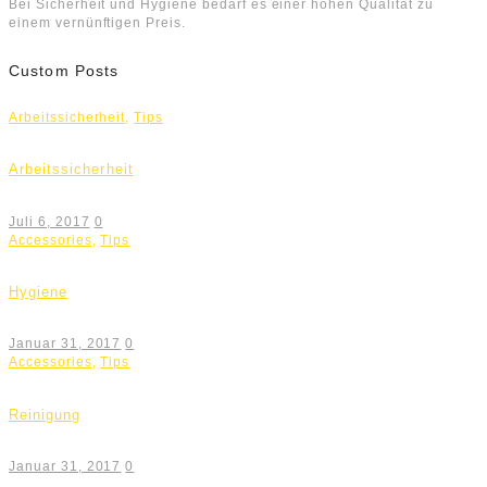
Bei Sicherheit und Hygiene bedarf es einer hohen Qualität zu
einem vernünftigen Preis.
Custom Posts
Arbeitssicherheit
,
Tips
Arbeitssicherheit
Juli 6, 2017
0
Accessories
,
Tips
Hygiene
Januar 31, 2017
0
Accessories
,
Tips
Reinigung
Januar 31, 2017
0