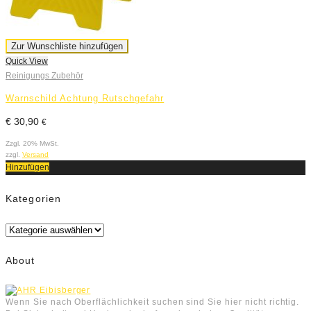
Zur Wunschliste hinzufügen
Quick View
Reinigungs Zubehör
Warnschild Achtung Rutschgefahr
€
30,90
€
Zzgl. 20% MwSt.
zzgl.
Versand
Hinzufügen
Kategorien
Kategorien
About
Wenn Sie nach Oberflächlichkeit suchen sind Sie hier nicht richtig.