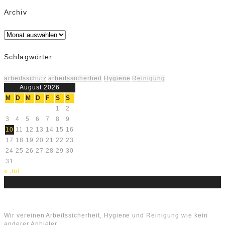
Archiv
Archiv
Schlagwörter
arbeitsschutz
arbeitssicherheit
Hygiene
Reinigung
August 2026
M
D
M
D
F
S
S
1
2
3
4
5
6
7
8
9
10
11
12
13
14
15
16
17
18
19
20
21
22
23
24
25
26
27
28
29
30
31
« Jul
Über uns
Wir vereinen Arbeitssicherheit, Hygiene und Reinigung wie kein
anderer Anbieter.