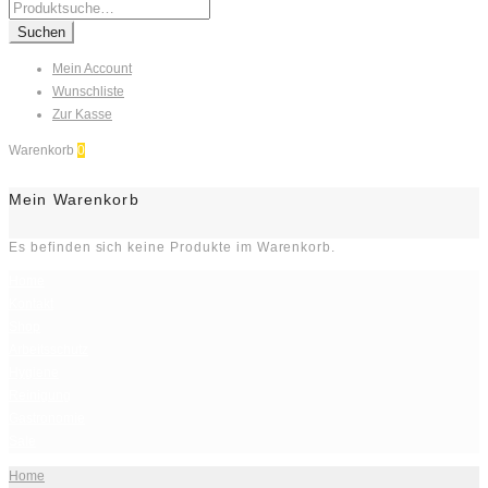
Search
for:
Suchen
Mein Account
Wunschliste
Zur Kasse
Warenkorb
0
Mein Warenkorb
Es befinden sich keine Produkte im Warenkorb.
Home
Kontakt
Shop
Arbeitsschutz
Hygiene
Reinigung
Gastronomie
Sale
Home