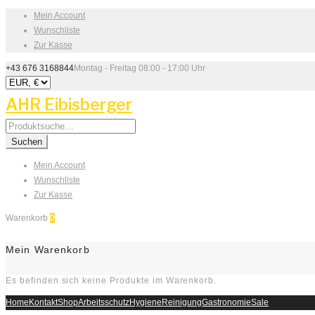
Mein Account
Wunschliste
Zur Kasse
+43 676 3168844
Montag - Freitag 08:00 - 17:00 Uhr
AHR Eibisberger
Search
for:
Suchen
Mein Account
Wunschliste
Zur Kasse
Warenkorb
0
Mein Warenkorb
Es befinden sich keine Produkte im Warenkorb.
Home
Kontakt
Shop
Arbeitsschutz
Hygiene
Reinigung
Gastronomie
Sale