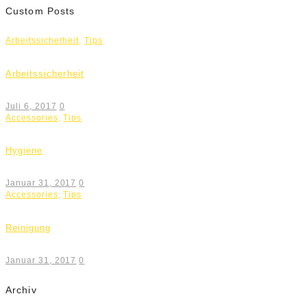
Custom Posts
Arbeitssicherheit
,
Tips
Arbeitssicherheit
Juli 6, 2017
0
Accessories
,
Tips
Hygiene
Januar 31, 2017
0
Accessories
,
Tips
Reinigung
Januar 31, 2017
0
Archiv