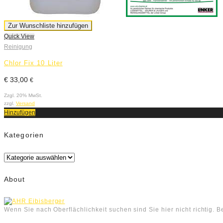
Zur Wunschliste hinzufügen
Quick View
Reinigung
Chlor Fix 10 Liter
€
33,00
€
Zzgl. 20% MwSt.
zzgl.
Versand
Hinzufügen
Kategorien
Kategorien
About
Wenn Sie nach Oberflächlichkeit suchen sind Sie hier nicht richtig. 