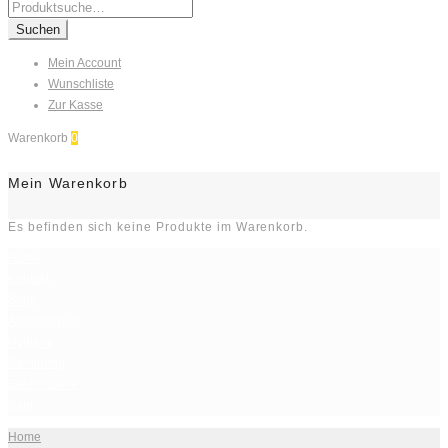
Search
for:
Suchen
Mein Account
Wunschliste
Zur Kasse
Warenkorb
0
Mein Warenkorb
Es befinden sich keine Produkte im Warenkorb.
Home
Kontakt
Shop
Arbeitsschutz
Hygiene
Reinigung
Gastronomie
Sale
Home