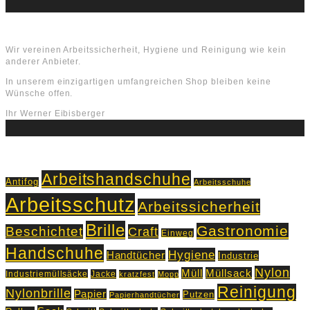
Über uns
Wir vereinen Arbeitssicherheit, Hygiene und Reinigung wie kein
anderer Anbieter.
In unserem einzigartigen umfangreichen Shop bleiben keine
Wünsche offen.
Ihr Werner Eibisberger
Schlagworte
Arbeitshandschuhe
Antifog
Arbeitsschuhe
Arbeitsschutz
Arbeitssicherheit
Brille
Gastronomie
Beschichtet
Craft
Einweg
Handschuhe
Hygiene
Handtücher
Industrie
Nylon
Müll
Müllsack
Industriemüllsäcke
Jacke
kratzfest
Mopp
Reinigung
Nylonbrille
Papier
Putzen
Papierhandtücher