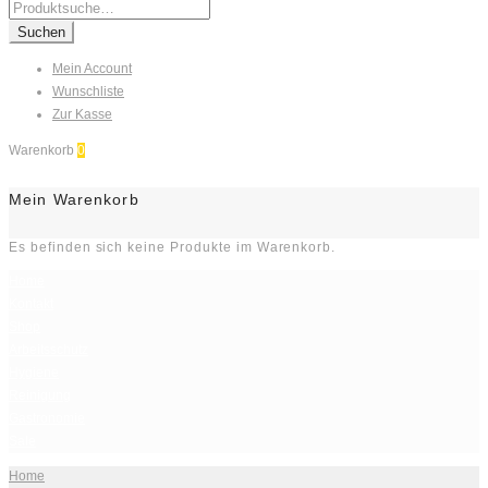
Search
for:
Suchen
Mein Account
Wunschliste
Zur Kasse
Warenkorb
0
Mein Warenkorb
Es befinden sich keine Produkte im Warenkorb.
Home
Kontakt
Shop
Arbeitsschutz
Hygiene
Reinigung
Gastronomie
Sale
Home