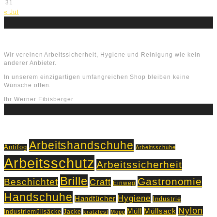
31
« Jul
Über uns
Wir vereinen Arbeitssicherheit, Hygiene und Reinigung wie kein
anderer Anbieter.
In unserem einzigartigen umfangreichen Shop bleiben keine
Wünsche offen.
Ihr Werner Eibisberger
Schlagworte
Arbeitshandschuhe
Antifog
Arbeitsschuhe
Arbeitsschutz
Arbeitssicherheit
Brille
Gastronomie
Beschichtet
Craft
Einweg
Handschuhe
Hygiene
Handtücher
Industrie
Nylon
Müll
Müllsack
Industriemüllsäcke
Jacke
kratzfest
Mopp