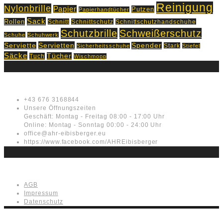
Reinigung
Nylonbrille
Papier
Putzen
Papierhandtücher
Sack
Rollen
Schnitt
Schnittschutz
Schnittschutzhandschuhe
Schutzbrille
Schweißerschutz
Schuhe
Schuhwerk
Servietten
Serviette
Spender
Stark
Sicherheitsschuhe
Stiefel
Säcke
Tücher
Tuch
Wischmopp
Kontakt
+43 676 3168844
Unsere Öffnungszeiten
Geschäft: Montag - Freitag 08:00 - 17:00 Uhr
Online: Montag - Sonntag 00:00 - 24:00 Uhr
office@ahr-eibisberger.eu
https://www.facebook.com/AHREibisberger
Rechtliches
AGB
Impressum
Datenschutz
AHR Eibisberger is proudly powered by AITAC International GmbH