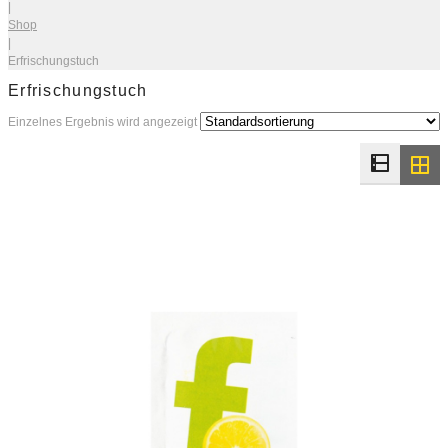
|
Shop
|
Erfrischungstuch
Erfrischungstuch
Einzelnes Ergebnis wird angezeigt