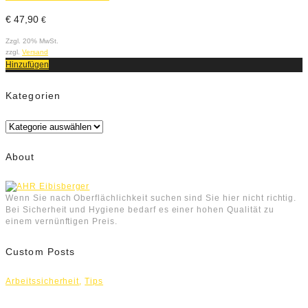
€
47,90
€
Zzgl. 20% MwSt.
zzgl.
Versand
Hinzufügen
Kategorien
Kategorien
About
Wenn Sie nach Oberflächlichkeit suchen sind Sie hier nicht richtig.
Bei Sicherheit und Hygiene bedarf es einer hohen Qualität zu
einem vernünftigen Preis.
Custom Posts
Arbeitssicherheit
,
Tips