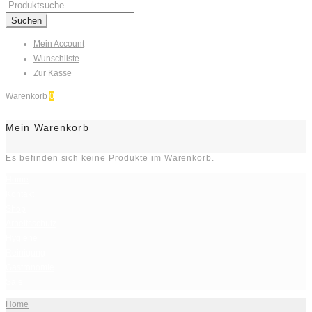
Search
for:
Suchen
Mein Account
Wunschliste
Zur Kasse
Warenkorb
0
Mein Warenkorb
Es befinden sich keine Produkte im Warenkorb.
Home
Kontakt
Shop
Arbeitsschutz
Hygiene
Reinigung
Gastronomie
Sale
Home