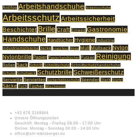
Arbeitshandschuhe
Antifog
Arbeitsschuhe
Arbeitsschutz
Arbeitssicherheit
Brille
Gastronomie
Beschichtet
Craft
Einweg
Handschuhe
Hygiene
Handtücher
Industrie
Nylon
Müll
Müllsack
Industriemüllsäcke
Jacke
kratzfest
Mopp
Reinigung
Nylonbrille
Papier
Putzen
Papierhandtücher
Sack
Rollen
Schnitt
Schnittschutz
Schnittschutzhandschuhe
Schutzbrille
Schweißerschutz
Schuhe
Schuhwerk
Servietten
Serviette
Spender
Stark
Sicherheitsschuhe
Stiefel
Säcke
Tücher
Tuch
Wischmopp
Kontakt
+43 676 3168844
Unsere Öffnungszeiten
Geschäft: Montag - Freitag 08:00 - 17:00 Uhr
Online: Montag - Sonntag 00:00 - 24:00 Uhr
office@ahr-eibisberger.eu