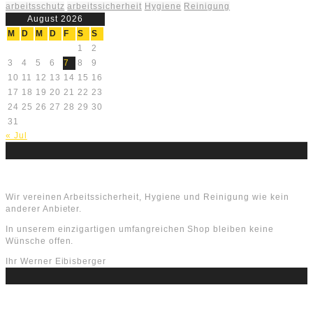
arbeitsschutz
arbeitssicherheit
Hygiene
Reinigung
August 2026
M
D
M
D
F
S
S
1
2
3
4
5
6
7
8
9
10
11
12
13
14
15
16
17
18
19
20
21
22
23
24
25
26
27
28
29
30
31
« Jul
Über uns
Wir vereinen Arbeitssicherheit, Hygiene und Reinigung wie kein
anderer Anbieter.
In unserem einzigartigen umfangreichen Shop bleiben keine
Wünsche offen.
Ihr Werner Eibisberger
Schlagworte