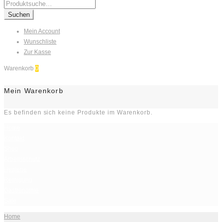
Search
for:
Suchen
Mein Account
Wunschliste
Zur Kasse
Warenkorb
0
Mein Warenkorb
Es befinden sich keine Produkte im Warenkorb.
Home
Kontakt
Shop
Arbeitsschutz
Hygiene
Reinigung
Gastronomie
Sale
Home