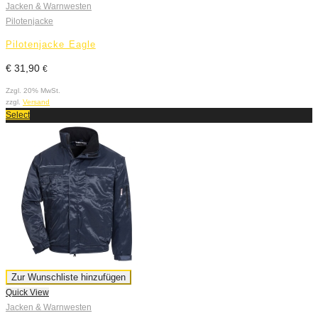
Jacken & Warnwesten
Pilotenjacke
Pilotenjacke Eagle
€
31,90
€
Zzgl. 20% MwSt.
zzgl.
Versand
Select
Zur Wunschliste hinzufügen
Quick View
Jacken & Warnwesten