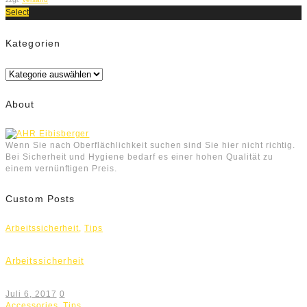
Select
Kategorien
Kategorien
About
Wenn Sie nach Oberflächlichkeit suchen sind Sie hier nicht richtig.
Bei Sicherheit und Hygiene bedarf es einer hohen Qualität zu
einem vernünftigen Preis.
Custom Posts
Arbeitssicherheit
,
Tips
Arbeitssicherheit
Juli 6, 2017
0
Accessories
,
Tips