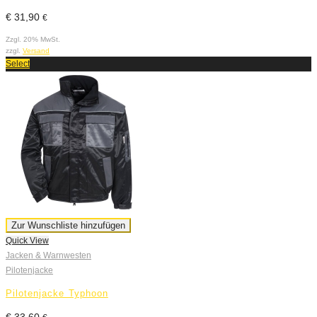
€
31,90
€
Zzgl. 20% MwSt.
zzgl.
Versand
Select
Zur Wunschliste hinzufügen
Quick View
Jacken & Warnwesten
Pilotenjacke
Pilotenjacke Typhoon
€
33,60