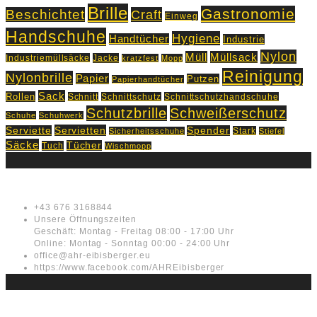
Brille
Gastronomie
Beschichtet
Craft
Einweg
Handschuhe
Hygiene
Handtücher
Industrie
Nylon
Müll
Müllsack
Industriemüllsäcke
Jacke
kratzfest
Mopp
Reinigung
Nylonbrille
Papier
Putzen
Papierhandtücher
Sack
Rollen
Schnitt
Schnittschutz
Schnittschutzhandschuhe
Schutzbrille
Schweißerschutz
Schuhe
Schuhwerk
Servietten
Serviette
Spender
Stark
Sicherheitsschuhe
Stiefel
Säcke
Tücher
Tuch
Wischmopp
Kontakt
+43 676 3168844
Unsere Öffnungszeiten
Geschäft: Montag - Freitag 08:00 - 17:00 Uhr
Online: Montag - Sonntag 00:00 - 24:00 Uhr
office@ahr-eibisberger.eu
https://www.facebook.com/AHREibisberger
Rechtliches