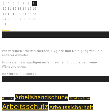
3
4
5
6
7
8
9
10
11
12
13
14
15
16
17
18
19
20
21
22
23
24
25
26
27
28
29
30
31
« Jul
Über uns
Wir vereinen Arbeitssicherheit, Hygiene und Reinigung wie kein
anderer Anbieter.
In unserem einzigartigen umfangreichen Shop bleiben keine
Wünsche offen.
Ihr Werner Eibisberger
Schlagworte
Arbeitshandschuhe
Antifog
Arbeitsschuhe
Arbeitsschutz
Arbeitssicherheit