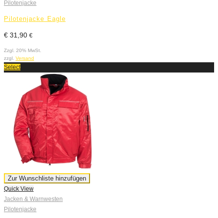
Pilotenjacke
Pilotenjacke Eagle
€
31,90
€
Zzgl. 20% MwSt.
zzgl.
Versand
Select
Zur Wunschliste hinzufügen
Quick View
Jacken & Warnwesten
Pilotenjacke