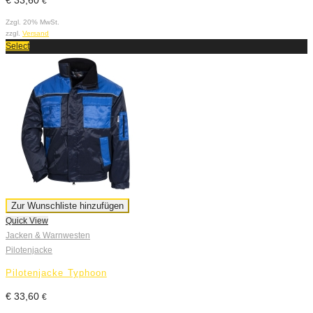
€
Zzgl. 20% MwSt.
zzgl.
Versand
Select
Zur Wunschliste hinzufügen
Quick View
Jacken & Warnwesten
Pilotenjacke
Pilotenjacke Typhoon
€
33,60
€