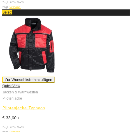
Zzgl. 20% MwSt.
zzgl.
Versand
Select
Zur Wunschliste hinzufügen
Quick View
Jacken & Warnwesten
Pilotenjacke
Pilotenjacke Typhoon
€
33,60
€
Zzgl. 20% MwSt.
zzgl.
Versand