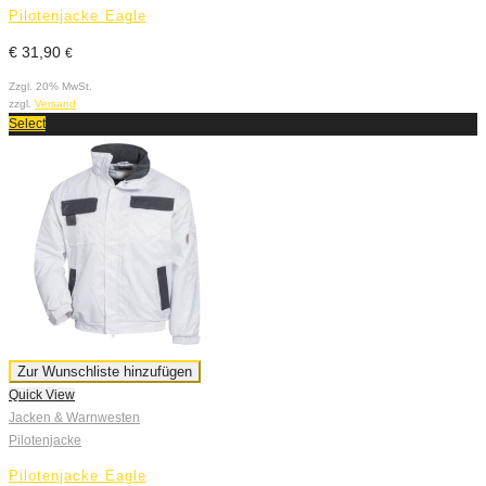
Pilotenjacke Eagle
€
31,90
€
Zzgl. 20% MwSt.
zzgl.
Versand
Select
Zur Wunschliste hinzufügen
Quick View
Jacken & Warnwesten
Pilotenjacke
Pilotenjacke Eagle