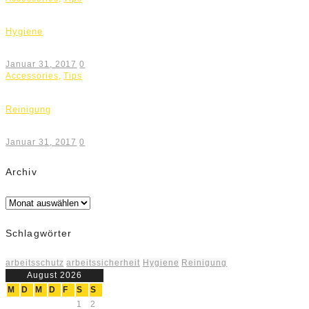
Hygiene
Januar 31, 2017
0
Accessories
,
Tips
Reinigung
Januar 31, 2017
0
Archiv
Archiv
Schlagwörter
arbeitsschutz
arbeitssicherheit
Hygiene
Reinigung
August 2026
M
D
M
D
F
S
S
1
2