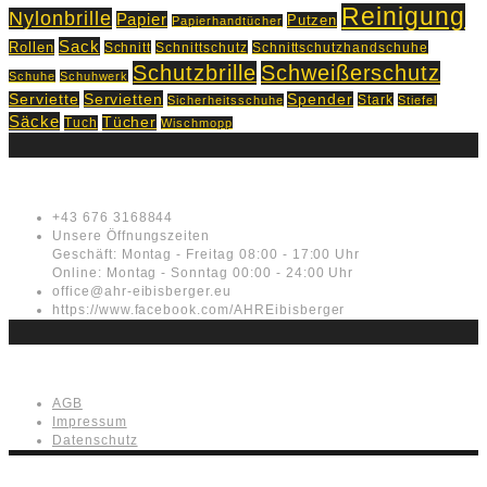
Reinigung
Nylonbrille
Papier
Putzen
Papierhandtücher
Sack
Rollen
Schnitt
Schnittschutz
Schnittschutzhandschuhe
Schutzbrille
Schweißerschutz
Schuhe
Schuhwerk
Servietten
Serviette
Spender
Stark
Sicherheitsschuhe
Stiefel
Säcke
Tücher
Tuch
Wischmopp
Kontakt
+43 676 3168844
Unsere Öffnungszeiten
Geschäft: Montag - Freitag 08:00 - 17:00 Uhr
Online: Montag - Sonntag 00:00 - 24:00 Uhr
office@ahr-eibisberger.eu
https://www.facebook.com/AHREibisberger
Rechtliches
AGB
Impressum
Datenschutz
AHR Eibisberger is proudly powered by AITAC International GmbH