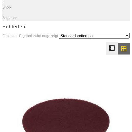
|
Shop
|
Schleifen
Schleifen
Einzelnes Ergebnis wird angezeigt