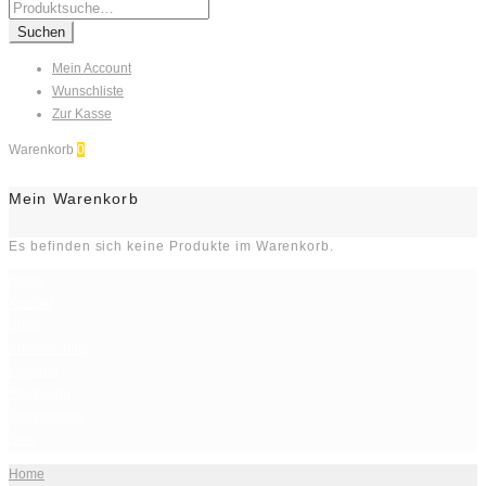
Search
for:
Suchen
Mein Account
Wunschliste
Zur Kasse
Warenkorb
0
Mein Warenkorb
Es befinden sich keine Produkte im Warenkorb.
Home
Kontakt
Shop
Arbeitsschutz
Hygiene
Reinigung
Gastronomie
Sale
Home