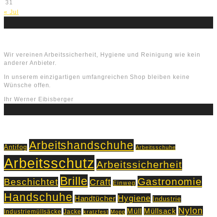
31
« Jul
Über uns
Wir vereinen Arbeitssicherheit, Hygiene und Reinigung wie kein
anderer Anbieter.
In unserem einzigartigen umfangreichen Shop bleiben keine
Wünsche offen.
Ihr Werner Eibisberger
Schlagworte
Arbeitshandschuhe
Antifog
Arbeitsschuhe
Arbeitsschutz
Arbeitssicherheit
Brille
Gastronomie
Beschichtet
Craft
Einweg
Handschuhe
Hygiene
Handtücher
Industrie
Nylon
Müll
Müllsack
Industriemüllsäcke
Jacke
kratzfest
Mopp