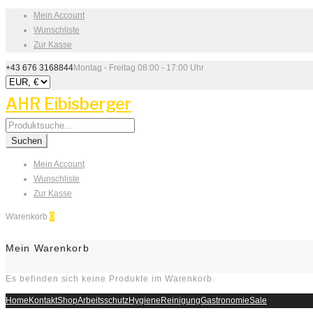
Mein Account
Wunschliste
Zur Kasse
+43 676 3168844
Montag - Freitag 08:00 - 17:00 Uhr
AHR Eibisberger
Search
for:
Suchen
Mein Account
Wunschliste
Zur Kasse
Warenkorb
0
Mein Warenkorb
Es befinden sich keine Produkte im Warenkorb.
Home
Kontakt
Shop
Arbeitsschutz
Hygiene
Reinigung
Gastronomie
Sale