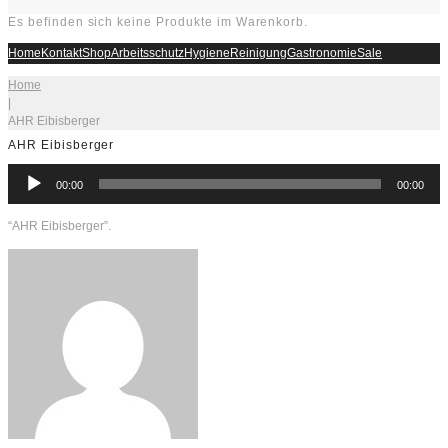
Es befinden sich keine Produkte im Warenkorb.
Home
Kontakt
Shop
Arbeitsschutz
Hygiene
Reinigung
Gastronomie
Sale
Home
|
AHR Eibisberger
AHR Eibisberger
Audio-
00:00
00:00
Player
“AHR Eibisberger”.