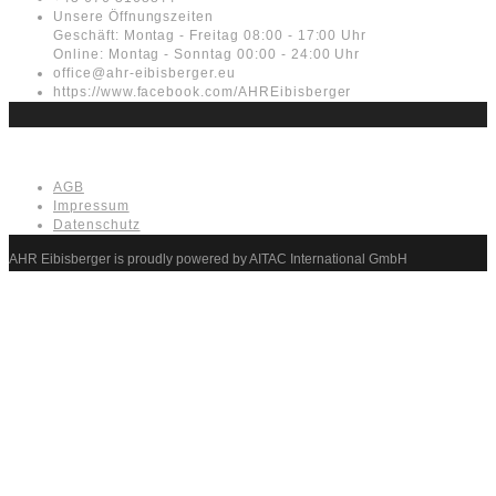
Unsere Öffnungszeiten
Geschäft: Montag - Freitag 08:00 - 17:00 Uhr
Online: Montag - Sonntag 00:00 - 24:00 Uhr
office@ahr-eibisberger.eu
https://www.facebook.com/AHREibisberger
Rechtliches
AGB
Impressum
Datenschutz
AHR Eibisberger is proudly powered by AITAC International GmbH