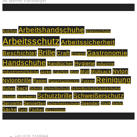
Ihr Werner Eibisberger
Schlagworte
Arbeitshandschuhe
Antifog
Arbeitsschuhe
Arbeitsschutz
Arbeitssicherheit
Brille
Gastronomie
Beschichtet
Craft
Einweg
Handschuhe
Hygiene
Handtücher
Industrie
Nylon
Müll
Müllsack
Industriemüllsäcke
Jacke
kratzfest
Mopp
Reinigung
Nylonbrille
Papier
Putzen
Papierhandtücher
Sack
Rollen
Schnitt
Schnittschutz
Schnittschutzhandschuhe
Schutzbrille
Schweißerschutz
Schuhe
Schuhwerk
Servietten
Serviette
Spender
Stark
Sicherheitsschuhe
Stiefel
Säcke
Tücher
Tuch
Wischmopp
Kontakt
+43 676 3168844