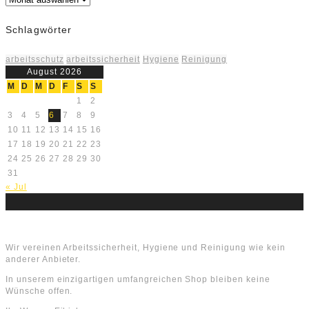
Schlagwörter
arbeitsschutz
arbeitssicherheit
Hygiene
Reinigung
August 2026
M
D
M
D
F
S
S
1
2
3
4
5
6
7
8
9
10
11
12
13
14
15
16
17
18
19
20
21
22
23
24
25
26
27
28
29
30
31
« Jul
Über uns
Wir vereinen Arbeitssicherheit, Hygiene und Reinigung wie kein
anderer Anbieter.
In unserem einzigartigen umfangreichen Shop bleiben keine
Wünsche offen.