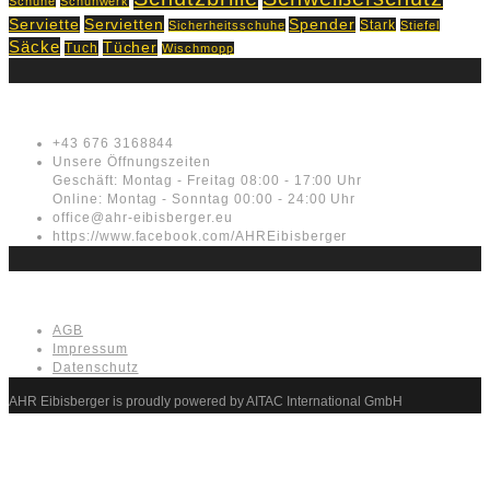
Schuhe
Schuhwerk
Servietten
Serviette
Spender
Stark
Sicherheitsschuhe
Stiefel
Säcke
Tücher
Tuch
Wischmopp
Kontakt
+43 676 3168844
Unsere Öffnungszeiten
Geschäft: Montag - Freitag 08:00 - 17:00 Uhr
Online: Montag - Sonntag 00:00 - 24:00 Uhr
office@ahr-eibisberger.eu
https://www.facebook.com/AHREibisberger
Rechtliches
AGB
Impressum
Datenschutz
AHR Eibisberger is proudly powered by AITAC International GmbH