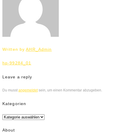
Written by
AHR_Admin
Beitrags-
hp-99284_01
Navigation
Leave a reply
Du musst
angemeldet
sein, um einen Kommentar abzugeben.
Kategorien
Kategorien
About