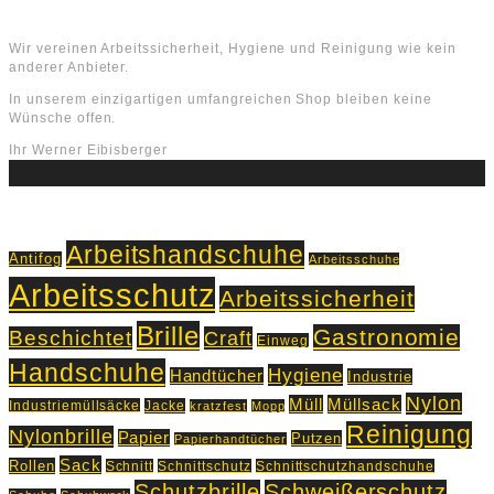
Über uns
Wir vereinen Arbeitssicherheit, Hygiene und Reinigung wie kein
anderer Anbieter.
In unserem einzigartigen umfangreichen Shop bleiben keine
Wünsche offen.
Ihr Werner Eibisberger
Schlagworte
Arbeitshandschuhe
Antifog
Arbeitsschuhe
Arbeitsschutz
Arbeitssicherheit
Brille
Gastronomie
Beschichtet
Craft
Einweg
Handschuhe
Hygiene
Handtücher
Industrie
Nylon
Müll
Müllsack
Industriemüllsäcke
Jacke
kratzfest
Mopp
Reinigung
Nylonbrille
Papier
Putzen
Papierhandtücher
Sack
Rollen
Schnitt
Schnittschutz
Schnittschutzhandschuhe
Schutzbrille
Schweißerschutz