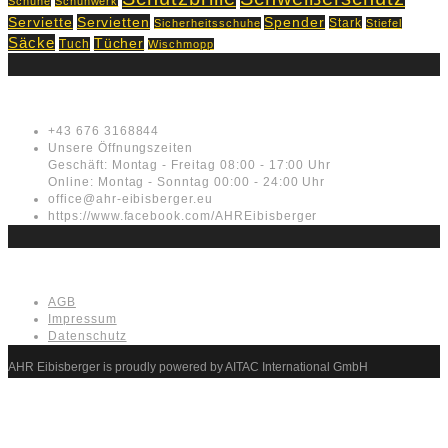
Schuhe
Schuhwerk
Servietten
Serviette
Spender
Stark
Sicherheitsschuhe
Stiefel
Säcke
Tücher
Tuch
Wischmopp
Kontakt
+43 676 3168844
Unsere Öffnungszeiten
Geschäft: Montag - Freitag 08:00 - 17:00 Uhr
Online: Montag - Sonntag 00:00 - 24:00 Uhr
office@ahr-eibisberger.eu
https://www.facebook.com/AHREibisberger
Rechtliches
AGB
Impressum
Datenschutz
AHR Eibisberger is proudly powered by AITAC International GmbH