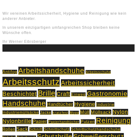
Über uns
Wir vereinen Arbeitssicherheit, Hygiene und Reinigung wie kein
anderer Anbieter.
In unserem einzigartigen umfangreichen Shop bleiben keine
Wünsche offen.
Ihr Werner Eibisberger
Schlagworte
Arbeitshandschuhe
Antifog
Arbeitsschuhe
Arbeitsschutz
Arbeitssicherheit
Brille
Gastronomie
Beschichtet
Craft
Einweg
Handschuhe
Hygiene
Handtücher
Industrie
Nylon
Müll
Müllsack
Industriemüllsäcke
Jacke
kratzfest
Mopp
Reinigung
Nylonbrille
Papier
Putzen
Papierhandtücher
Sack
Rollen
Schnitt
Schnittschutz
Schnittschutzhandschuhe
Schutzbrille
Schweißerschutz