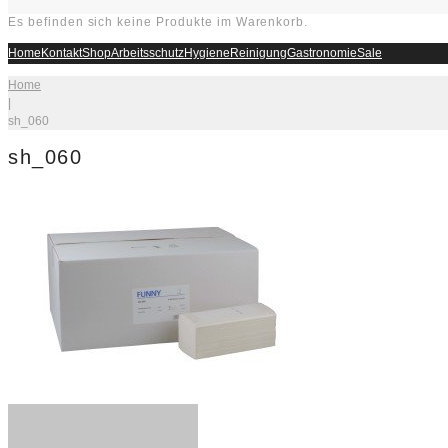
Es befinden sich keine Produkte im Warenkorb.
Home
Kontakt
Shop
Arbeitsschutz
Hygiene
Reinigung
Gastronomie
Sale
Home
|
sh_060
sh_060