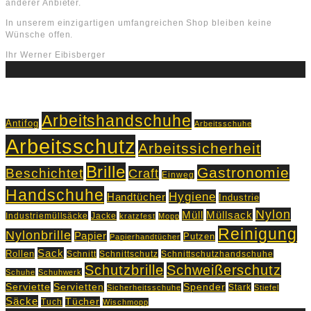
anderer Anbieter.
In unserem einzigartigen umfangreichen Shop bleiben keine
Wünsche offen.
Ihr Werner Eibisberger
Schlagworte
Arbeitshandschuhe
Antifog
Arbeitsschuhe
Arbeitsschutz
Arbeitssicherheit
Brille
Gastronomie
Beschichtet
Craft
Einweg
Handschuhe
Hygiene
Handtücher
Industrie
Nylon
Müll
Müllsack
Industriemüllsäcke
Jacke
kratzfest
Mopp
Reinigung
Nylonbrille
Papier
Putzen
Papierhandtücher
Sack
Rollen
Schnitt
Schnittschutz
Schnittschutzhandschuhe
Schutzbrille
Schweißerschutz
Schuhe
Schuhwerk
Servietten
Serviette
Spender
Stark
Sicherheitsschuhe
Stiefel
Säcke
Tücher
Tuch
Wischmopp