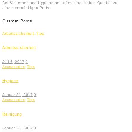
Bei Sicherheit und Hygiene bedarf es einer hohen Qualität zu
einem vernünftigen Preis.
Custom Posts
Arbeitssicherheit
,
Tips
Arbeitssicherheit
Juli 6, 2017
0
Accessories
,
Tips
Hygiene
Januar 31, 2017
0
Accessories
,
Tips
Reinigung
Januar 31, 2017
0