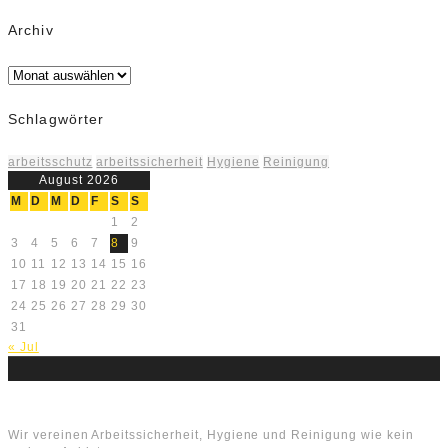
Archiv
Archiv
Schlagwörter
arbeitsschutz
arbeitssicherheit
Hygiene
Reinigung
August 2026
M
D
M
D
F
S
S
1
2
3
4
5
6
7
8
9
10
11
12
13
14
15
16
17
18
19
20
21
22
23
24
25
26
27
28
29
30
31
« Jul
Über uns
Wir vereinen Arbeitssicherheit, Hygiene und Reinigung wie kein