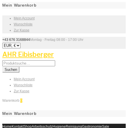
Mein Warenkorb
Mein Account
Wunschliste
Zur Kasse
+43 676 3168844
Montag - Freitag 08:00 - 17:00 Uhr
AHR Eibisberger
Search
for:
Suchen
Mein Account
Wunschliste
Zur Kasse
Warenkorb
0
Mein Warenkorb
Home
Kontakt
Shop
Arbeitsschutz
Hygiene
Reinigung
Gastronomie
Sale