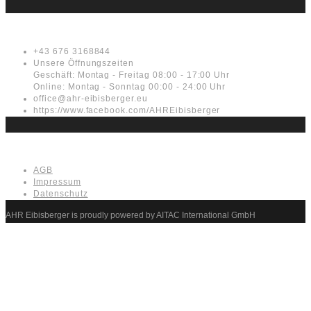
Kontakt
+43 676 3168844
Unsere Öffnungszeiten
Geschäft: Montag - Freitag 08:00 - 17:00 Uhr
Online: Montag - Sonntag 00:00 - 24:00 Uhr
office@ahr-eibisberger.eu
https://www.facebook.com/AHREibisberger
Rechtliches
AGB
Impressum
Datenschutz
AHR Eibisberger is proudly powered by AITAC International GmbH