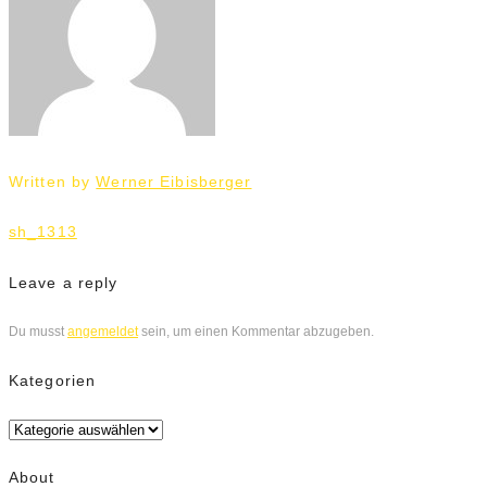
Written by
Werner Eibisberger
Beitrags-
sh_1313
Navigation
Leave a reply
Du musst
angemeldet
sein, um einen Kommentar abzugeben.
Kategorien
Kategorien
About