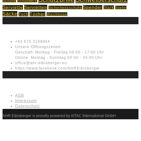
Schuhe
Schuhwerk
Servietten
Serviette
Spender
Stark
Sicherheitsschuhe
Stiefel
Säcke
Tücher
Tuch
Wischmopp
Kontakt
+43 676 3168844
Unsere Öffnungszeiten
Geschäft: Montag - Freitag 08:00 - 17:00 Uhr
Online: Montag - Sonntag 00:00 - 24:00 Uhr
office@ahr-eibisberger.eu
https://www.facebook.com/AHREibisberger
Rechtliches
AGB
Impressum
Datenschutz
AHR Eibisberger is proudly powered by AITAC International GmbH