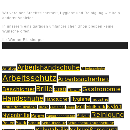
Über uns
Wir vereinen Arbeitssicherheit, Hygiene und Reinigung wie kein
anderer Anbieter.
In unserem einzigartigen umfangreichen Shop bleiben keine
Wünsche offen.
Ihr Werner Eibisberger
Schlagworte
Arbeitshandschuhe
Antifog
Arbeitsschuhe
Arbeitsschutz
Arbeitssicherheit
Brille
Gastronomie
Beschichtet
Craft
Einweg
Handschuhe
Hygiene
Handtücher
Industrie
Nylon
Müll
Müllsack
Industriemüllsäcke
Jacke
kratzfest
Mopp
Reinigung
Nylonbrille
Papier
Putzen
Papierhandtücher
Sack
Rollen
Schnitt
Schnittschutz
Schnittschutzhandschuhe
Schutzbrille
Schweißerschutz