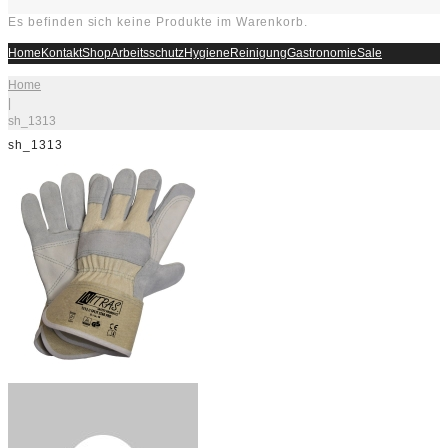
Es befinden sich keine Produkte im Warenkorb.
Home
Kontakt
Shop
Arbeitsschutz
Hygiene
Reinigung
Gastronomie
Sale
Home
|
sh_1313
sh_1313