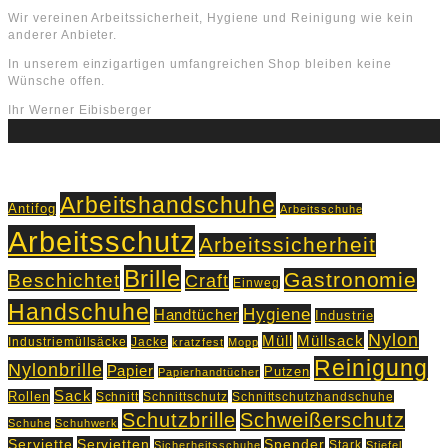
Wir vereinen Arbeitssicherheit, Hygiene und Reinigung wie kein
anderer Anbieter.
In unserem einzigartigen umfangreichen Shop bleiben keine
Wünsche offen.
Ihr Werner Eibisberger
Schlagworte
Arbeitshandschuhe
Antifog
Arbeitsschuhe
Arbeitsschutz
Arbeitssicherheit
Brille
Gastronomie
Beschichtet
Craft
Einweg
Handschuhe
Hygiene
Handtücher
Industrie
Nylon
Müll
Müllsack
Industriemüllsäcke
Jacke
kratzfest
Mopp
Reinigung
Nylonbrille
Papier
Putzen
Papierhandtücher
Sack
Rollen
Schnitt
Schnittschutz
Schnittschutzhandschuhe
Schutzbrille
Schweißerschutz
Schuhe
Schuhwerk
Servietten
Serviette
Spender
Stark
Sicherheitsschuhe
Stiefel