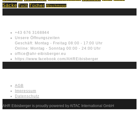
Säcke
Tücher
Tuch
Wischmopp
Kontakt
+43 676 3168844
Unsere Öffnungszeiten
Geschäft: Montag - Freitag 08:00 - 17:00 Uhr
Online: Montag - Sonntag 00:00 - 24:00 Uhr
office@ahr-eibisberger.eu
https://www.facebook.com/AHREibisberger
Rechtliches
AGB
Impressum
Datenschutz
AHR Eibisberger is proudly powered by AITAC International GmbH