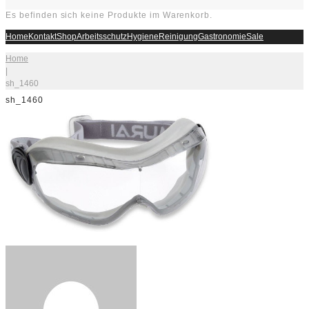
Es befinden sich keine Produkte im Warenkorb.
Home
Kontakt
Shop
Arbeitsschutz
Hygiene
Reinigung
Gastronomie
Sale
Home
|
sh_1460
sh_1460