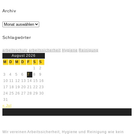
Archiv
Archiv
Schlagwörter
arbeitsschutz
arbeitssicherheit
Hygiene
Reinigung
August 2026
M
D
M
D
F
S
S
1
2
3
4
5
6
7
8
9
10
11
12
13
14
15
16
17
18
19
20
21
22
23
24
25
26
27
28
29
30
31
« Jul
Über uns
Wir vereinen Arbeitssicherheit, Hygiene und Reinigung wie kein