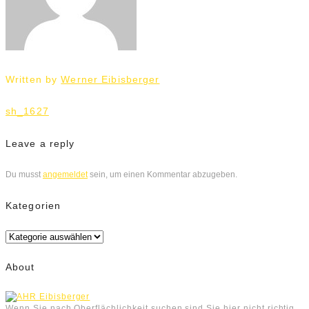
Written by
Werner Eibisberger
Beitrags-
sh_1627
Navigation
Leave a reply
Du musst
angemeldet
sein, um einen Kommentar abzugeben.
Kategorien
Kategorien
About
Wenn Sie nach Oberflächlichkeit suchen sind Sie hier nicht richtig.