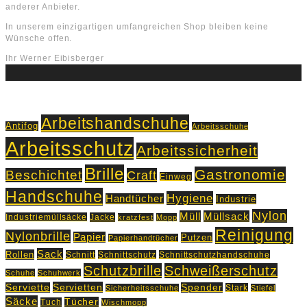
anderer Anbieter.
In unserem einzigartigen umfangreichen Shop bleiben keine
Wünsche offen.
Ihr Werner Eibisberger
Schlagworte
Arbeitshandschuhe
Antifog
Arbeitsschuhe
Arbeitsschutz
Arbeitssicherheit
Brille
Gastronomie
Beschichtet
Craft
Einweg
Handschuhe
Hygiene
Handtücher
Industrie
Nylon
Müll
Müllsack
Industriemüllsäcke
Jacke
kratzfest
Mopp
Reinigung
Nylonbrille
Papier
Putzen
Papierhandtücher
Sack
Rollen
Schnitt
Schnittschutz
Schnittschutzhandschuhe
Schutzbrille
Schweißerschutz
Schuhe
Schuhwerk
Servietten
Serviette
Spender
Stark
Sicherheitsschuhe
Stiefel
Säcke
Tücher
Tuch
Wischmopp