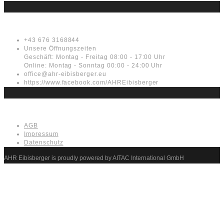
Kontakt
+43 676 3168844
Unsere Öffnungszeiten
Geschäft: Montag - Freitag 08:00 - 17:00 Uhr
Online: Montag - Sonntag 00:00 - 24:00 Uhr
office@ahr-eibisberger.eu
https://www.facebook.com/AHREibisberger
Rechtliches
AGB
Impressum
Datenschutz
AHR Eibisberger is proudly powered by AITAC International GmbH