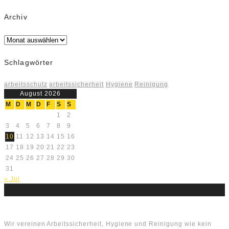
Archiv
Archiv
Schlagwörter
arbeitsschutz
arbeitssicherheit
Hygiene
Reinigung
August 2026
M
D
M
D
F
S
S
1
2
3
4
5
6
7
8
9
10
11
12
13
14
15
16
17
18
19
20
21
22
23
24
25
26
27
28
29
30
31
« Jul
Über uns
Wir vereinen Arbeitssicherheit, Hygiene und Reinigung wie kein