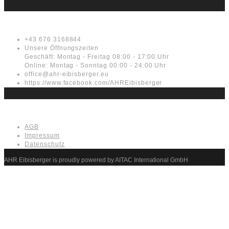
Kontakt
+43 676 3168844
Unsere Öffnungszeiten
Geschäft: Montag - Freitag 08:00 - 17:00 Uhr
Online: Montag - Sonntag 00:00 - 24:00 Uhr
office@ahr-eibisberger.eu
https://www.facebook.com/AHREibisberger
Rechtliches
AGB
Impressum
Datenschutz
AHR Eibisberger is proudly powered by AITAC International GmbH