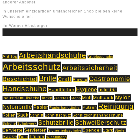
anderer Anbieter.
In unserem einzigartigen umfangreichen Shop bleiben keine
Wünsche offen.
Ihr Werner Eibisberger
Schlagworte
Arbeitshandschuhe
Antifog
Arbeitsschuhe
Arbeitsschutz
Arbeitssicherheit
Brille
Gastronomie
Beschichtet
Craft
Einweg
Handschuhe
Hygiene
Handtücher
Industrie
Nylon
Müll
Müllsack
Industriemüllsäcke
Jacke
kratzfest
Mopp
Reinigung
Nylonbrille
Papier
Putzen
Papierhandtücher
Sack
Rollen
Schnitt
Schnittschutz
Schnittschutzhandschuhe
Schutzbrille
Schweißerschutz
Schuhe
Schuhwerk
Servietten
Serviette
Spender
Stark
Sicherheitsschuhe
Stiefel
Säcke
Tücher
Tuch
Wischmopp