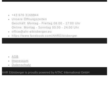
Kontakt
+43 676 3168844
Unsere Öffnungszeiten
Geschäft: Montag - Freitag 08:00 - 17:00 Uhr
Online: Montag - Sonntag 00:00 - 24:00 Uhr
office@ahr-eibisberger.eu
https://www.facebook.com/AHREibisberger
Rechtliches
AGB
Impressum
Datenschutz
AHR Eibisberger is proudly powered by AITAC International GmbH