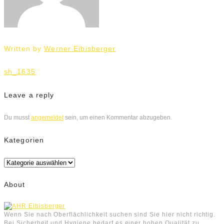
Written by
Werner Eibisberger
Beitrags-
sh_1635
Navigation
Leave a reply
Du musst
angemeldet
sein, um einen Kommentar abzugeben.
Kategorien
Kategorien
About
Wenn Sie nach Oberflächlichkeit suchen sind Sie hier nicht richtig.
Bei Sicherheit und Hygiene bedarf es einer hohen Qualität zu