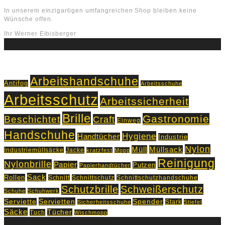
In unserem einzigartigen umfangreichen Shop bleiben keine
Wünsche offen.
Ihr Werner Eibisberger
Schlagworte
Arbeitshandschuhe
Antifog
Arbeitsschuhe
Arbeitsschutz
Arbeitssicherheit
Brille
Gastronomie
Beschichtet
Craft
Einweg
Handschuhe
Hygiene
Handtücher
Industrie
Nylon
Müll
Müllsack
Industriemüllsäcke
Jacke
kratzfest
Mopp
Reinigung
Nylonbrille
Papier
Putzen
Papierhandtücher
Sack
Rollen
Schnitt
Schnittschutz
Schnittschutzhandschuhe
Schutzbrille
Schweißerschutz
Schuhe
Schuhwerk
Servietten
Serviette
Spender
Stark
Sicherheitsschuhe
Stiefel
Säcke
Tücher
Tuch
Wischmopp