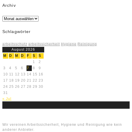
Archiv
Archiv
Schlagwörter
arbeitsschutz
arbeitssicherheit
Hygiene
Reinigung
August 2026
M
D
M
D
F
S
S
1
2
3
4
5
6
7
8
9
10
11
12
13
14
15
16
17
18
19
20
21
22
23
24
25
26
27
28
29
30
31
« Jul
Über uns
Wir vereinen Arbeitssicherheit, Hygiene und Reinigung wie kein
anderer Anbieter.