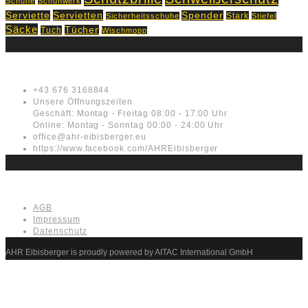
Schuhe
Schuhwerk
Servietten
Serviette
Spender
Stark
Sicherheitsschuhe
Stiefel
Säcke
Tücher
Tuch
Wischmopp
Kontakt
+43 676 3168844
Unsere Öffnungszeiten
Geschäft: Montag - Freitag 08:00 - 17:00 Uhr
Online: Montag - Sonntag 00:00 - 24:00 Uhr
office@ahr-eibisberger.eu
https://www.facebook.com/AHREibisberger
Rechtliches
AGB
Impressum
Datenschutz
AHR Eibisberger is proudly powered by AITAC International GmbH