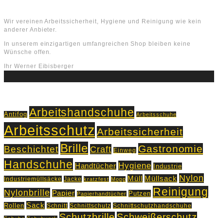
Über uns
Wir vereinen Arbeitssicherheit, Hygiene und Reinigung wie kein
anderer Anbieter.
In unserem einzigartigen umfangreichen Shop bleiben keine
Wünsche offen.
Ihr Werner Eibisberger
Schlagworte
Arbeitshandschuhe
Antifog
Arbeitsschuhe
Arbeitsschutz
Arbeitssicherheit
Brille
Gastronomie
Beschichtet
Craft
Einweg
Handschuhe
Hygiene
Handtücher
Industrie
Nylon
Müll
Müllsack
Industriemüllsäcke
Jacke
kratzfest
Mopp
Reinigung
Nylonbrille
Papier
Putzen
Papierhandtücher
Sack
Rollen
Schnitt
Schnittschutz
Schnittschutzhandschuhe
Schutzbrille
Schweißerschutz