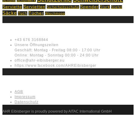
Schuhe
Schuhwerk
Servietten
Serviette
Spender
Stark
Sicherheitsschuhe
Stiefel
Säcke
Tücher
Tuch
Wischmopp
Kontakt
+43 676 3168844
Unsere Öffnungszeiten
Geschäft: Montag - Freitag 08:00 - 17:00 Uhr
Online: Montag - Sonntag 00:00 - 24:00 Uhr
office@ahr-eibisberger.eu
https://www.facebook.com/AHREibisberger
Rechtliches
AGB
Impressum
Datenschutz
AHR Eibisberger is proudly powered by AITAC International GmbH