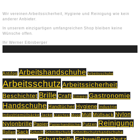
Über uns
Wir vereinen Arbeitssicherheit, Hygiene und Reinigung wie kein
anderer Anbieter.
In unserem einzigartigen umfangreichen Shop bleiben keine
Wünsche offen.
Ihr Werner Eibisberger
Schlagworte
Arbeitshandschuhe
Antifog
Arbeitsschuhe
Arbeitsschutz
Arbeitssicherheit
Brille
Gastronomie
Beschichtet
Craft
Einweg
Handschuhe
Hygiene
Handtücher
Industrie
Nylon
Müll
Müllsack
Industriemüllsäcke
Jacke
kratzfest
Mopp
Reinigung
Nylonbrille
Papier
Putzen
Papierhandtücher
Sack
Rollen
Schnitt
Schnittschutz
Schnittschutzhandschuhe
Schutzbrille
Schweißerschutz