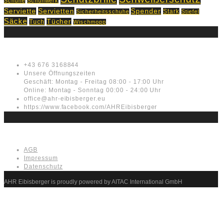
Schuhe
Schuhwerk
Servietten
Serviette
Spender
Stark
Sicherheitsschuhe
Stiefel
Säcke
Tücher
Tuch
Wischmopp
Kontakt
+43 676 3168844
Unsere Öffnungszeiten
Geschäft: Montag - Freitag 08:00 - 17:00 Uhr
Online: Montag - Sonntag 00:00 - 24:00 Uhr
office@ahr-eibisberger.eu
https://www.facebook.com/AHREibisberger
Rechtliches
AGB
Impressum
Datenschutz
AHR Eibisberger is proudly powered by AITAC International GmbH