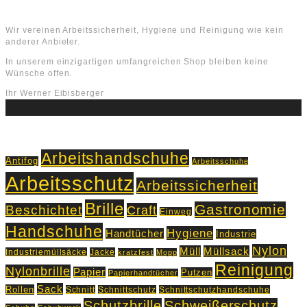
Über uns
Wir vereinen Arbeitssicherheit, Hygiene und Reinigung wie kein
anderer Anbieter.
In unserem einzigartigen umfangreichen Shop bleiben keine
Wünsche offen.
Ihr Werner Eibisberger
Schlagworte
Arbeitshandschuhe
Antifog
Arbeitsschuhe
Arbeitsschutz
Arbeitssicherheit
Brille
Gastronomie
Beschichtet
Craft
Einweg
Handschuhe
Hygiene
Handtücher
Industrie
Nylon
Müll
Müllsack
Industriemüllsäcke
Jacke
kratzfest
Mopp
Reinigung
Nylonbrille
Papier
Putzen
Papierhandtücher
Sack
Rollen
Schnitt
Schnittschutz
Schnittschutzhandschuhe
Schutzbrille
Schweißerschutz