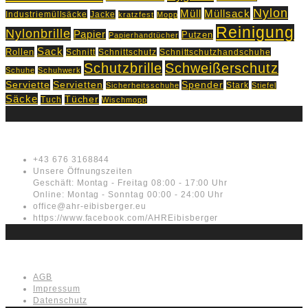
Nylon
Müll
Müllsack
Industriemüllsäcke
Jacke
kratzfest
Mopp
Reinigung
Nylonbrille
Papier
Putzen
Papierhandtücher
Sack
Rollen
Schnitt
Schnittschutz
Schnittschutzhandschuhe
Schutzbrille
Schweißerschutz
Schuhe
Schuhwerk
Servietten
Serviette
Spender
Stark
Sicherheitsschuhe
Stiefel
Säcke
Tücher
Tuch
Wischmopp
Kontakt
+43 676 3168844
Unsere Öffnungszeiten
Geschäft: Montag - Freitag 08:00 - 17:00 Uhr
Online: Montag - Sonntag 00:00 - 24:00 Uhr
office@ahr-eibisberger.eu
https://www.facebook.com/AHREibisberger
Rechtliches
AGB
Impressum
Datenschutz