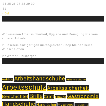
24
25
26
27
28
29
30
31
« Jul
Über uns
Wir vereinen Arbeitssicherheit, Hygiene und Reinigung wie kein
anderer Anbieter.
In unserem einzigartigen umfangreichen Shop bleiben keine
Wünsche offen.
Ihr Werner Eibisberger
Schlagworte
Arbeitshandschuhe
Antifog
Arbeitsschuhe
Arbeitsschutz
Arbeitssicherheit
Brille
Gastronomie
Beschichtet
Craft
Einweg
Handschuhe
Hygiene
Handtücher
Industrie