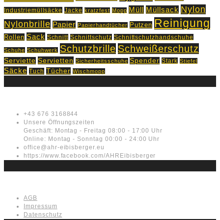
Nylon
Müll
Müllsack
Industriemüllsäcke
Jacke
kratzfest
Mopp
Reinigung
Nylonbrille
Papier
Putzen
Papierhandtücher
Sack
Rollen
Schnitt
Schnittschutz
Schnittschutzhandschuhe
Schutzbrille
Schweißerschutz
Schuhe
Schuhwerk
Servietten
Serviette
Spender
Stark
Sicherheitsschuhe
Stiefel
Säcke
Tücher
Tuch
Wischmopp
Kontakt
+43 676 3168844
Unsere Öffnungszeiten
Geschäft: Montag - Freitag 08:00 - 17:00 Uhr
Online: Montag - Sonntag 00:00 - 24:00 Uhr
office@ahr-eibisberger.eu
https://www.facebook.com/AHREibisberger
Rechtliches
AGB
Impressum
Datenschutz