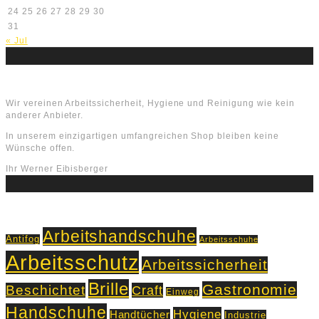
24
25
26
27
28
29
30
31
« Jul
Über uns
Wir vereinen Arbeitssicherheit, Hygiene und Reinigung wie kein
anderer Anbieter.
In unserem einzigartigen umfangreichen Shop bleiben keine
Wünsche offen.
Ihr Werner Eibisberger
Schlagworte
Arbeitshandschuhe
Antifog
Arbeitsschuhe
Arbeitsschutz
Arbeitssicherheit
Brille
Gastronomie
Beschichtet
Craft
Einweg
Handschuhe
Hygiene
Handtücher
Industrie