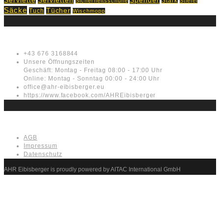
Serviette
Spender
Stark
Sicherheitsschuhe
Stiefel
Säcke
Tücher
Tuch
Wischmopp
Kontakt
+43 676 3168844
Unsere Öffnungszeiten
Geschäft: Montag - Freitag 08:00 - 17:00 Uhr
Online: Montag - Sonntag 00:00 - 24:00 Uhr
office@ahr-eibisberger.eu
https://www.facebook.com/AHREibisberger
Rechtliches
AGB
Impressum
Datenschutz
AHR Eibisberger is proudly powered by AITAC International GmbH