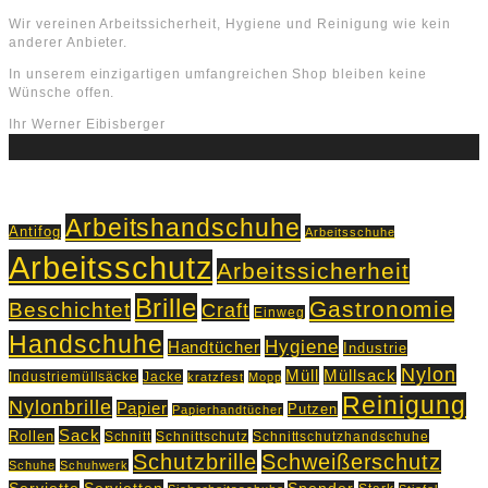
Wir vereinen Arbeitssicherheit, Hygiene und Reinigung wie kein
anderer Anbieter.
In unserem einzigartigen umfangreichen Shop bleiben keine
Wünsche offen.
Ihr Werner Eibisberger
Schlagworte
Arbeitshandschuhe
Antifog
Arbeitsschuhe
Arbeitsschutz
Arbeitssicherheit
Brille
Gastronomie
Beschichtet
Craft
Einweg
Handschuhe
Hygiene
Handtücher
Industrie
Nylon
Müll
Müllsack
Industriemüllsäcke
Jacke
kratzfest
Mopp
Reinigung
Nylonbrille
Papier
Putzen
Papierhandtücher
Sack
Rollen
Schnitt
Schnittschutz
Schnittschutzhandschuhe
Schutzbrille
Schweißerschutz
Schuhe
Schuhwerk
Servietten